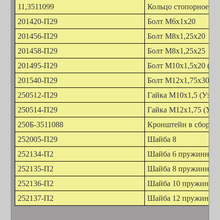
11,3511099
Кольцо стопорное
201420-П29
Болт М6х1х20
201456-П29
Болт М8х1,25х20
201458-П29
Болт М8х1,25х25
201495-П29
Болт М10х1,5х20 (Уз
201540-П29
Болт М12х1,75х30 (У
250512-П29
Гайка М10х1,5 (Узел
250514-П29
Гайка М12х1,75 (Узе
250Б-3511088
Кронштейн в сборе (
252005-П29
Шайба 8
252134-П2
Шайба 6 пружинная
252135-П2
Шайба 8 пружинная
252136-П2
Шайба 10 пружинная 
252137-П2
Шайба 12 пружинна