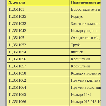
№ детали
Наименование дета
11,351101
Водоотделитель в сбо
11,3511025
Корпус
11,3511032
Золотник клапана в 
11,3511042
Кольцо упорное
11,351105
Охладитель в сборе
11,3511052
Труба
11,3511054
Фланец
11,3511056
Кронштейн
11,3511057
Кронштейн
11,3511058
Кольцо уплотнитель
11,3511062
Пружина клапана
11,3511064
Пружина золотника
11,3511065
Кольцо 16х2
11,3511066
Кольцо 015-018-19-2-