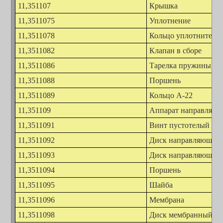
11,351107
Крышка
11,3511075
Уплотнение
11,3511078
Кольцо уплотнительн
11,3511082
Клапан в сборе
11,3511086
Тарелка пружины
11,3511088
Поршень
11,3511089
Кольцо А-22
11,351109
Аппарат направляю
11,3511091
Винт пустотелый
11,3511092
Диск направляющий
11,3511093
Диск направляющий
11,3511094
Поршень
11,3511095
Шайба
11,3511096
Мембрана
11,3511098
Диск мембранный