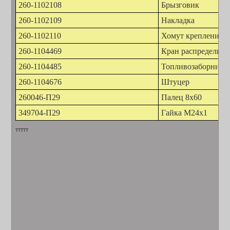
260-1102108
Брызговик
260-1102109
Накладка
260-1102110
Хомут крепления д
260-1104469
Кран распределите
260-1104485
Топливозаборник
260-1104676
Штуцер
260046-П29
Палец 8х60
349704-П29
Гайка М24х1
ттттт