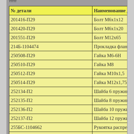
ттттт
№ детали
Наименование дет
201416-П29
Болт М6х1х12
201420-П29
Болт М6х1х20
201551-П29
Болт М12х65
214Б-1104474
Прокладка фланца
250508-П29
Гайка М6-6Н
250510-П29
Гайка М8
250512-П29
Гайка М10х1,5
250514-П29
Гайка М12х1,75
252134-П2
Шайба 6 пружинна
252135-П2
Шайба 8 пружинна
252136-П2
Шайба 10 пружинн
252137-П2
Шайба 12 пружинн
255БС-1104662
Рукоятка распреде