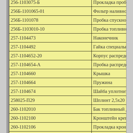
256-1103075-Б
Прокладка пробки
256Б-1101065-01
Фильтр наливной 
256Б-1101078
Пробка спускного 
256Б-1103010-10
Пробка топливного
257-1104473
Наконечник
257-1104492
Гайка специальная
257-1104652-20
Корпус распредели
257-1104654-А
Пробка распредели
257-1104660
Крышка
257-1104664
Пружина
257-1104674
Шайба уплотнител
258025-П29
Шплинт 2,5х20
260-1102010
Бак топливный до
260-1102100
Кронштейн креплен
260-1102106
Прокладка кроншт