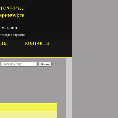
цтехнике
теринбурге
-магазин
 товаров с ценами
СТЫ
КОНТАКТЫ
Искать