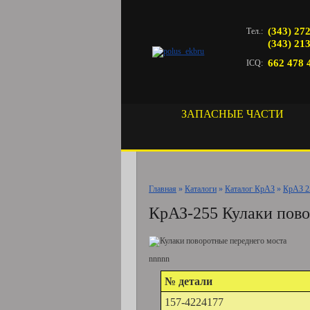
(343) 27
Тел.:
(343) 21
662 478 
ICQ:
ЗАПАСНЫЕ ЧАСТИ
Главная
»
Каталоги
»
Каталог КрАЗ
»
КрАЗ 2
КрАЗ-255 Кулаки пово
nnnnn
№ детали
157-4224177