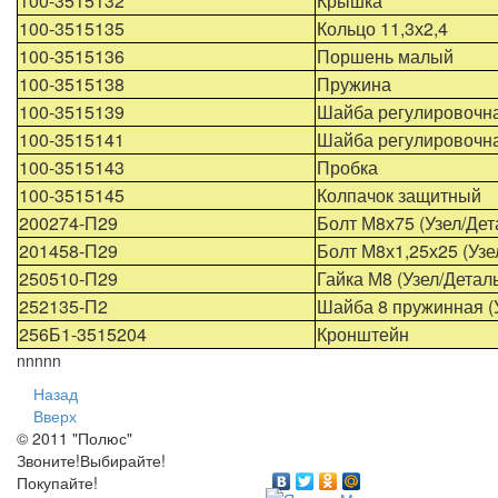
100-3515132
Крышка
100-3515135
Кольцо 11,3х2,4
100-3515136
Поршень малый
100-3515138
Пружина
100-3515139
Шайба регулировочн
100-3515141
Шайба регулировочн
100-3515143
Пробка
100-3515145
Колпачок защитный
200274-П29
Болт М8х75 (Узел/Дет
201458-П29
Болт М8х1,25х25 (Узе
250510-П29
Гайка М8 (Узел/Детал
252135-П2
Шайба 8 пружинная (
256Б1-3515204
Кронштейн
nnnnn
Назад
Вверх
© 2011 "Полюс"
Звоните!Выбирайте!
Покупайте!