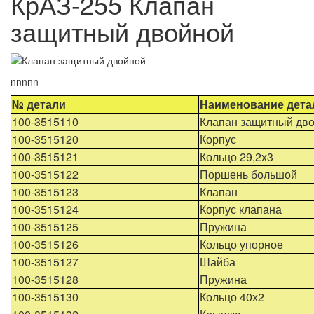
КрАЗ-255 Клапан
защитный двойной
nnnnn
№ детали
Наименование дета
100-3515110
Клапан защитный двой
100-3515120
Корпус
100-3515121
Кольцо 29,2х3
100-3515122
Поршень большой
100-3515123
Клапан
100-3515124
Корпус клапана
100-3515125
Пружина
100-3515126
Кольцо упорное
100-3515127
Шайба
100-3515128
Пружина
100-3515130
Кольцо 40х2