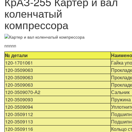
КрАЗ-255 Картер и вал
коленчатый
компрессора
nnnnn
№ детали
Наимено
120-1701061
Гайка уп
120-3509063
Прокладк
120-3509063
Прокладк
120-3509063
Прокладк
120-3509070-А2
Сальник
120-3509093
Пружина 
120-3509094
Уплотнит
120-3509112
Подшипн
120-3509113
Подшипни
120-3509116
Кольцо с