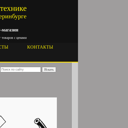
цтехнике
теринбурге
-магазин
 товаров с ценами
СТЫ
КОНТАКТЫ
Искать