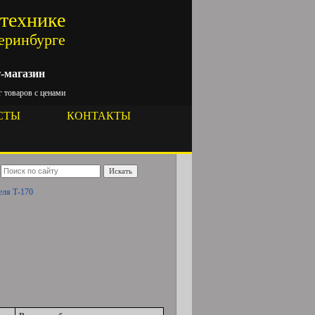
цтехнике
теринбурге
-магазин
 товаров с ценами
СТЫ
КОНТАКТЫ
Искать
еля Т-170