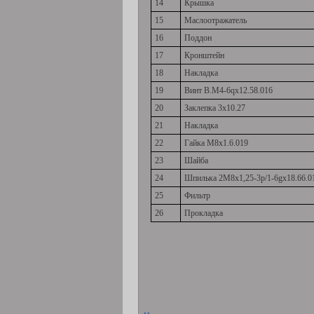
14
Крышка
15
Маслоотражатель
16
Поддон
17
Кронштейн
18
Накладка
19
Винт В.М4-6qх12.58.016
20
Заклепка 3х10.27
21
Накладка
22
Гайка М8х1.6.019
23
Шайба
24
Шпилька 2М8х1,25-3p/1-6gх18.66.0
25
Фильтр
26
Прокладка