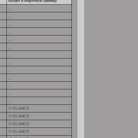
Входит в сборочную единицу
_
_
_
_
_
_
_
_
_
_
_
_
_
17-05-184СП
17-05-184СП
17-05-184СП
17-05-184СП