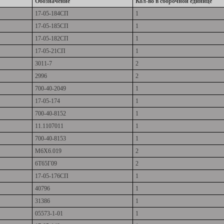
Обозначение
Кол-во в сборочной единице
17-05-184СП
1
17-05-185СП
1
17-05-182СП
1
17-05-21СП
1
3011-7
2
2996
2
700-40-2049
1
17-05-174
1
700-40-8152
1
11.1107011
1
700-40-8153
1
М6Х6.019
2
6Т65Г09
2
17-05-176СП
1
40796
1
31386
1
05573-1-01
1