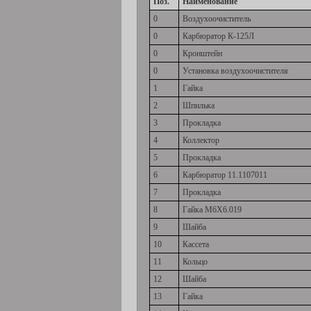
Поз.
Наименование
0
Воздухоочиститель
0
Карбюратор К-125Л
0
Кронштейн
0
Установка воздухоочистителя
1
Гайка
2
Шпилька
3
Прокладка
4
Коллектор
5
Прокладка
6
Карбюратор 11.1107011
7
Прокладка
8
Гайка М6Х6.019
9
Шайба
10
Кассета
11
Кольцо
12
Шайба
13
Гайка