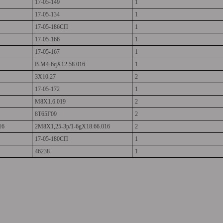
17-05-149
1
17-05-134
1
17-05-186СП
1
17-05-166
1
17-05-167
1
В.М4-6qХ12.58.016
1
3Х10.27
2
17-05-172
1
М8Х1.6.019
2
8Т65Г09
2
16
2М8Х1,25-3p/1-6gХ18.66.016
2
17-05-180СП
1
46238
1