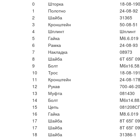
0
Шторка
18-08-19
1
Полотно
24-08-92
2
Шайба
31365
3
Кронштейн
50-08-51
4
Шплинт
Шплинт
5
Гайка
M6.6.019
6
Рамка
24-08-93
7
Накладка
08973
8
Шайба
6Т 65Г 09
9
Болт
M6x16.58
10
Трос
18-08-19
11
Кронштейн
24-08-17
12
Рукав
700-46-2
13
Муфта
081430
14
Болт
M6x14.88
15
Цепь
081208С
16
Гайка
M8.6.019
17
Шайба
8Т 65Г 09
17
Шайба
8Т 65Г 09
18
Шайба
31386-1