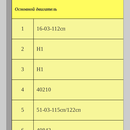
Основной двигатель
1
16-03-112сп
2
Н1
3
Н1
4
40210
5
51-03-115сп/122сп