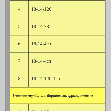
4
18-14-126
5
18-14-78
6
18-14-4сп
7
18-14-4сп
8
18-14-140-1сп
Главная передача с бортовыми фрикционами