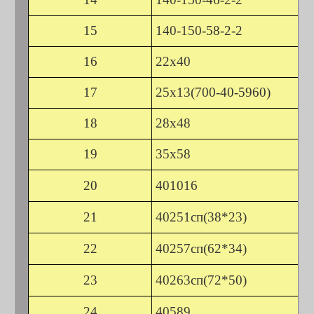
15
140-150-58-2-2
16
22х40
17
25х13(700-40-5960)
18
28х48
19
35х58
20
401016
21
40251сп(38*23)
22
40257сп(62*34)
23
40263сп(72*50)
24
40589