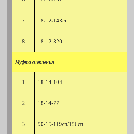
7
18-12-143сп
8
18-12-320
Муфта сцепления
1
18-14-104
2
18-14-77
3
50-15-119сп/156сп