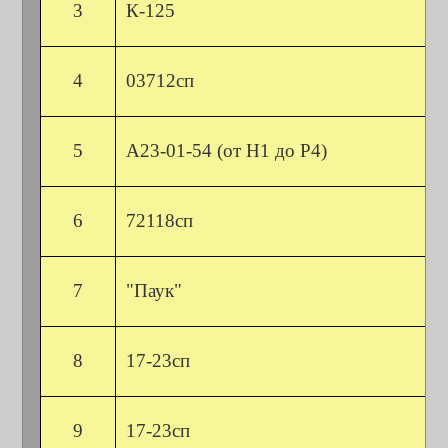
3
К-125
4
03712сп
5
А23-01-54
(от Н1 до Р4)
6
72118сп
7
"Паук"
8
17-23сп
9
17-23сп