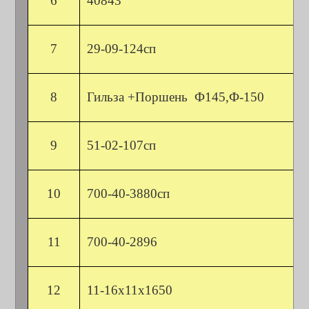
6
40843
7
29-09-124сп
8
Гильза +Поршень Ф145,Ф-150
9
51-02-107сп
10
700-40-3880сп
11
700-40-2896
12
11-16х11х1650