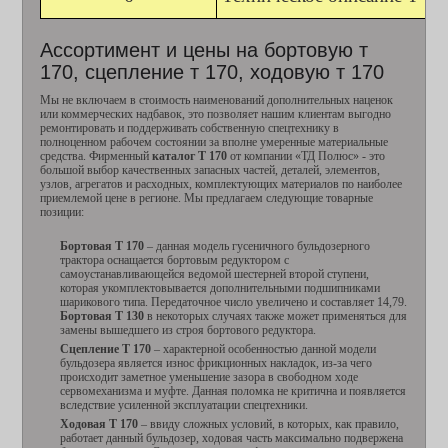
Ассортимент и цены на бортовую т
170, сцепление т 170, ходовую т 170
Мы не включаем в стоимость наименований дополнительных наценок
или коммерческих надбавок, это позволяет нашим клиентам выгодно
ремонтировать и поддерживать собственную спецтехнику в
полноценном рабочем состоянии за вполне умеренные материальные
средства. Фирменный
каталог Т 170
от компании «ТД Полюс» - это
большой выбор качественных запасных частей, деталей, элементов,
узлов, агрегатов и расходных, комплектующих материалов по наиболее
приемлемой цене в регионе. Мы предлагаем следующие товарные
позиции:
Бортовая Т 170
– данная модель гусеничного бульдозерного
трактора оснащается бортовым редуктором с
самоустанавливающейся ведомой шестерней второй ступени,
которая укомплектовывается дополнительными подшипниками
шарикового типа. Передаточное число увеличено и составляет 14,79.
Бортовая Т 130
в некоторых случаях также может применяться для
замены вышедшего из строя бортового редуктора.
Сцепление Т 170
– характерной особенностью данной модели
бульдозера является износ фрикционных накладок, из-за чего
происходит заметное уменьшение зазора в свободном ходе
сервомеханизма и муфте. Данная поломка не критична и появляется
вследствие усиленной эксплуатации спецтехники.
Ходовая Т 170
– ввиду сложных условий, в которых, как правило,
работает данный бульдозер, ходовая часть максимально подвержена