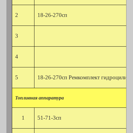
2
18-26-270сп
3
4
5
18-26-270сп Ремкомплект ги
дроцилинд
Топливная аппаратура
1
51-71-3сп