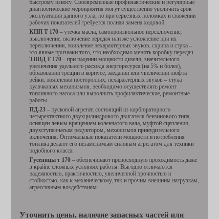
быстрому износу. Своевременные профилактические и регулярные
диагностические мероприятия могут существенно увеличить срок
эксплуатации данного узла, но при серьезных поломках и снижении
рабочих показателей требуется полная замена ходовой.
КПП Т 170
– утечка масла, самопроизвольное переключение,
выключение, включение передач или же усложнение при их
переключении, появление нехарактерных звуков, скрипа и стука –
это явные признаки того, что необходимо менять коробку передач.
ТНВД Т 170
– при падении мощности дизеля, значительного
увеличения удельного расхода энергоресурса (на 5% и более),
образовании трещин в корпусе, заедании или увеличении люфта
рейки, появлении посторонних, нехарактерных звуков – стука
кулачковых механизмов, необходимо осуществлять ремонт
топливного насоса или выполнить профилактические, ремонтные
работы.
ПД-23
– пусковой агрегат, состоящий из карбюраторного
четырехтактного двухцилиндрового двигателя бензинового типа,
оснащен левым вращением коленчатого вала, муфтой сцепления,
двухступенчатым редуктором, механизмов принудительного
включения. Оптимальные показатели мощности и потребления
топлива делают его незаменимым силовым агрегатом для техники
подобного класса.
Гусеницы т 170
– обеспечивают превосходную проходимость даже
в крайне сложных условиях работы. Выгодно отличаются
надежностью, практичностью, увеличенной прочностью и
стойкостью, как к механическому, так и прочим внешним нагрузкам,
агрессивным воздействиям.
Уточнить цены, наличие запасных частей или