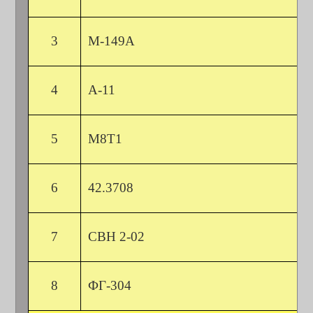
3
М-149А
4
А-11
5
М8Т1
6
42.3708
7
СВН 2-02
8
ФГ-304