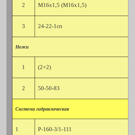
2
М16х1,5 (М16х1,5)
3
24-22-1сп
Ножи
1
(2+2)
2
50-50-83
Система гидравлическая
1
Р-160-3/1-111