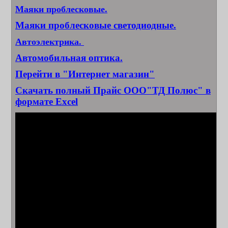
Маяки проблесковые.
Маяки проблесковые светодиодные.
Автоэлектрика.
Автомобильная оптика.
Перейти в "Интернет магазин"
Скачать полный Прайс ООО"ТД Полюс" в
форматe Excel