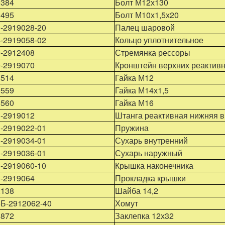
0384
Болт М12х130
1495
Болт М10х1,5х20
-2919028-20
Палец шаровой
-2919058-02
Кольцо уплотнительное
-2912408
Стремянка рессоры
-2919070
Кронштейн верхних реактив
0514
Гайка М12
0559
Гайка М14х1,5
0560
Гайка М16
-2919012
Штанга реактивная нижняя в
-2919022-01
Пружина
-2919034-01
Сухарь внутренний
-2919036-01
Сухарь наружный
-2919060-10
Крышка наконечника
-2919064
Прокладка крышки
2138
Шайба 14,2
Б-2912062-40
Хомут
6872
Заклепка 12х32