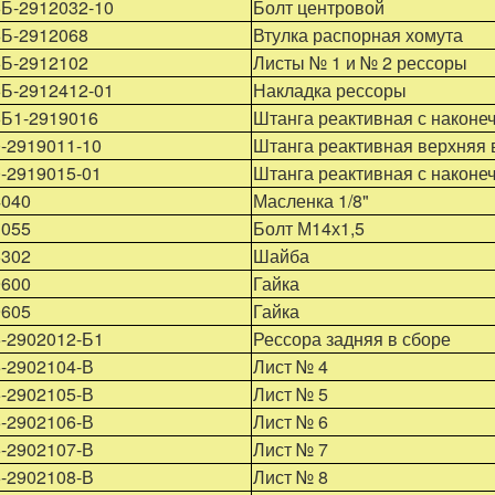
Б-2912032-10
Болт центровой
6Б-2912068
Втулка распорная хомута
6Б-2912102
Листы № 1 и № 2 рессоры
Б-2912412-01
Накладка рессоры
6Б1-2919016
Штанга реактивная с наконе
-2919011-10
Штанга реактивная верхняя 
-2919015-01
Штанга реактивная с наконе
4040
Масленка 1/8"
1055
Болт М14х1,5
5302
Шайба
9600
Гайка
9605
Гайка
-2902012-Б1
Рессора задняя в сборе
-2902104-В
Лист № 4
-2902105-В
Лист № 5
-2902106-В
Лист № 6
-2902107-В
Лист № 7
-2902108-В
Лист № 8