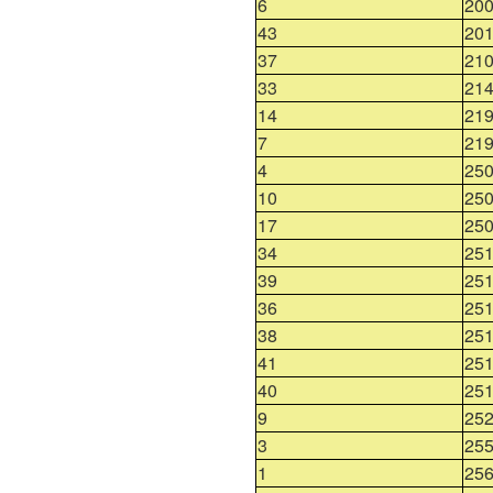
6
20
43
20
37
210
33
214
14
219
7
219
4
25
10
25
17
25
34
251
39
251
36
251
38
251
41
251
40
251
9
25
3
255
1
25