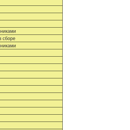
чниками
в сборе
чниками