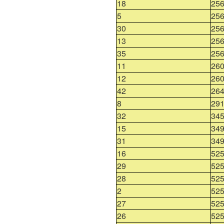
18
256
5
25
30
25
13
256
35
25
11
260
12
260
42
26
8
29
32
34
15
34
31
34
16
525
29
525
28
525
2
525
27
525
26
525