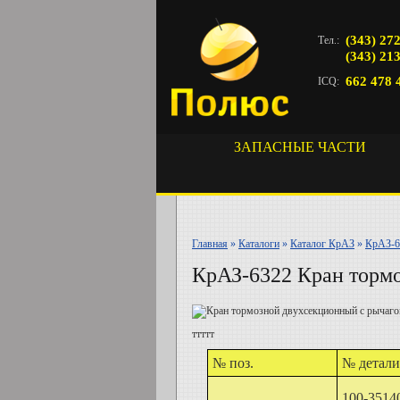
(343) 27
Тел.:
(343) 21
662 478 
ICQ:
ЗАПАСНЫЕ ЧАСТИ
Главная
»
Каталоги
»
Каталог КрАЗ
»
КрАЗ-6
КрАЗ-6322 Кран торм
ттттт
№ поз.
№ детали
100-3514