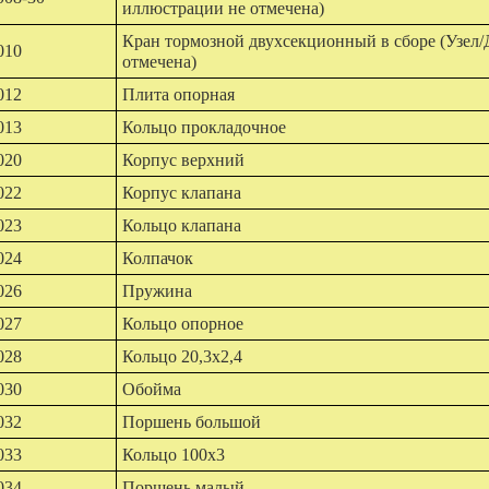
иллюстрации не отмечена)
Кран тормозной двухсекционный в сборе (Узел/
010
отмечена)
012
Плита опорная
013
Кольцо прокладочное
020
Корпус верхний
022
Корпус клапана
023
Кольцо клапана
024
Колпачок
026
Пружина
027
Кольцо опорное
028
Кольцо 20,3х2,4
030
Обойма
032
Поршень большой
033
Кольцо 100х3
034
Поршень малый