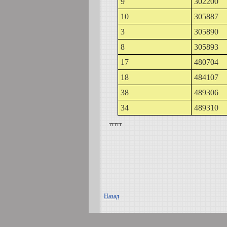
9
302200
10
305887
3
305890
8
305893
17
480704
18
484107
38
489306
34
489310
ттттт
Назад