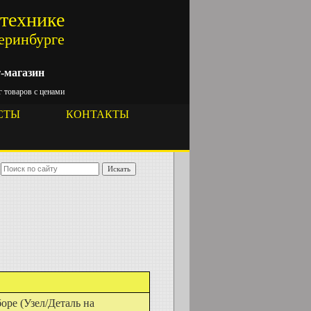
цтехнике
теринбурге
-магазин
 товаров с ценами
СТЫ
КОНТАКТЫ
Искать
оре (Узел/Деталь на