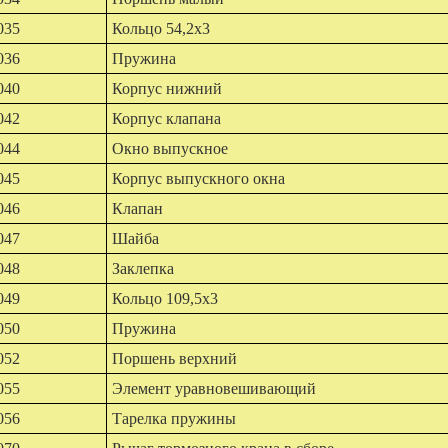
035
Кольцо 54,2х3
036
Пружина
040
Корпус нижний
042
Корпус клапана
044
Окно выпускное
045
Корпус выпускного окна
046
Клапан
047
Шайба
048
Заклепка
049
Кольцо 109,5х3
050
Пружина
052
Поршень верхний
055
Элемент уравновешивающий
056
Тарелка пружины