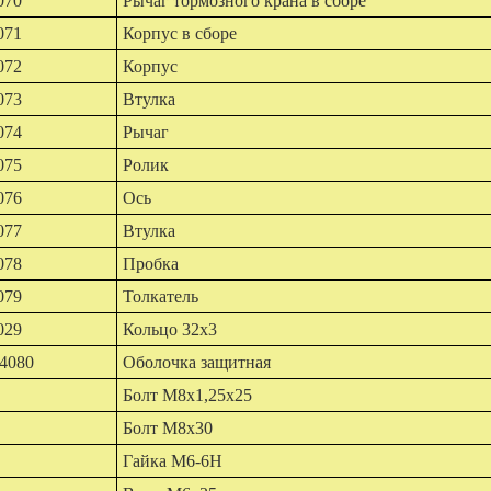
070
Рычаг тормозного крана в сборе
071
Корпус в сборе
072
Корпус
073
Втулка
074
Рычаг
075
Ролик
076
Ось
077
Втулка
078
Пробка
079
Толкатель
029
Кольцо 32х3
4080
Оболочка защитная
Болт М8х1,25х25
Болт М8х30
Гайка М6-6Н