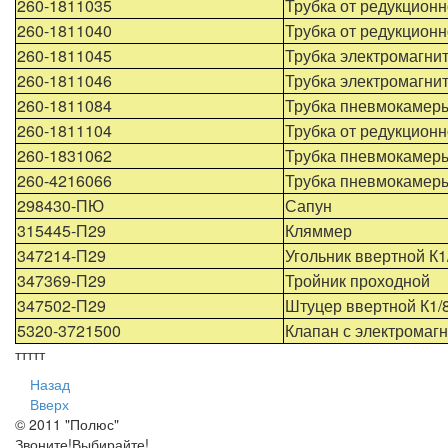
260-1811035
Трубка от редукционн
260-1811040
Трубка от редукционн
260-1811045
Трубка электромагни
260-1811046
Трубка электромагни
260-1811084
Трубка пневмокамеры
260-1811104
Трубка от редукционн
260-1831062
Трубка пневмокамер
260-4216066
Трубка пневмокамеры
298430-ПЮ
Сапун
315445-П29
Кляммер
347214-П29
Угольник ввертной К1
347369-П29
Тройник проходной
347502-П29
Штуцер ввертной К1/
5320-3721500
Клапан с электромаг
ттттт
Назад
Вверх
© 2011 "Полюс"
Звоните!Выбирайте!