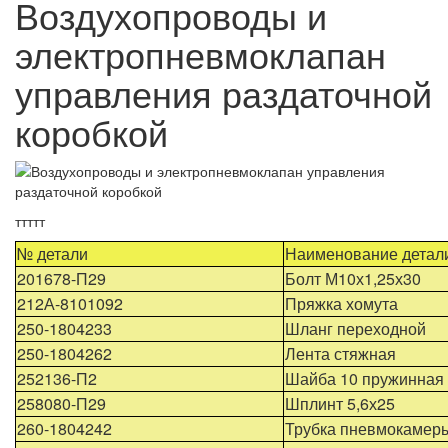
Воздухопроводы и
электропневмоклапан
управления раздаточной
коробкой
ттттт
№ детали
Наименование детал
201678-П29
Болт М10х1,25х30
212А-8101092
Пряжка хомута
250-1804233
Шланг переходной
250-1804262
Лента стяжная
252136-П2
Шайба 10 пружинная
258080-П29
Шплинт 5,6х25
260-1804242
Трубка пневмокамер