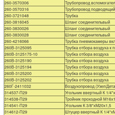
260-3570306
Трубопровод вспомогател
260-3570316
Трубопровод подводящи
260-3721048
Трубка
260-3816045
Шланг соединительвый
260-3830026
Шланг соединительвый
260-3830028
Шланг соединительвый
260-4216066
Трубка пневмокамеры вк
260В-3125095
Трубка отбора воздуха к 
260В-3125175-10
Трубка отбора воздуха
260В-3125190
Трубка отбора воздуха
260В-3125194
Трубка отбора воздуха
260В-3125200
Трубка отбора воздуха
260В-3125202
Трубка отбора воздуха
260Г-2411032
Воздухопровод (Узел/Дет
314537-П29
Угольник ввертный К 1/4"
314538-П29
Тройник проходной М16х1
314541-П29
Угольник К 3/8"хМ20х1,5
314612-П29
Штуцер ввертный К 1/4"х