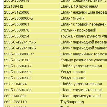
250Б-3506418
Шланг соединительный (У
252139-П2
Шайба 16 пружинная
255Б-3125060
Шланг накачки шин перед
255Б-3506060-Б
Шланг гибкий
255Б-3506061
Шланг к правой передней
255Б-3506078
Угольник проходной
255Б-3506254
Трубка к крану ручного у
255БС-4224175-Б
Шланг переходной передн
255БС-4224190-Б
Шланг переходной заднег
256Б-3506086-11
Шланг аварийных тормоз
256Б-3570138
Кольцо резиновое уплотн
256Б1-3506017
Шайба уплотнительная
256Б1-3506525
Хомут шланга
256Б1-3506530
Хомут шланга
257-1104674
Шайба уплотнительная
258Б1-3506135
Шланг соединительный
260-1602391
Шланг промежуточный
260-1723110
Трубопровод