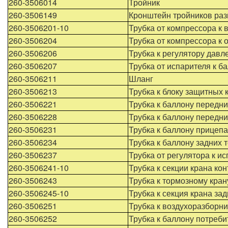
260-3506014
Тройник
260-3506149
Кронштейн тройников ра
260-3506201-10
Трубка от компрессора к
260-3506204
Трубка от компрессора к 
260-3506206
Трубка к регулятору давл
260-3506207
Трубка от испарителя к б
260-3506211
Шланг
260-3506213
Трубка к блоку защитных 
260-3506221
Трубка к баллону передн
260-3506228
Трубка к баллону передни
260-3506231
Трубка к баллону прицепа
260-3506234
Трубка к баллону задних 
260-3506237
Трубка от регулятора к и
260-3506241-10
Трубка к секции крана ко
260-3506243
Трубка к тормозному кра
260-3506245-10
Трубка к секция крана за
260-3506251
Трубка к воздухоразборни
260-3506252
Трубка к баллону потреби