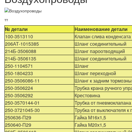
тт
№ детали
Наименование детали
100-3513110
Клапан слива конденсата
206АТ-1015385
Шланг соединительный
214Б-3506088
Шланг пароотводящий
214Б-3506135
Шланг соединительный
250-1104571
Шланг
250-1804233
Шланг переходной
250-3506086-11
Шланг к задним тормозн
250-3506224
Трубка крана ручного упр
250-3506292
Крестовина
250-3570144-01
Трубка от пневмоклапана
250-3721045-30
Трубка от выключателя к
250636-П29
Гайка М16х1,5
250640-П29
Гайка М20х1,5