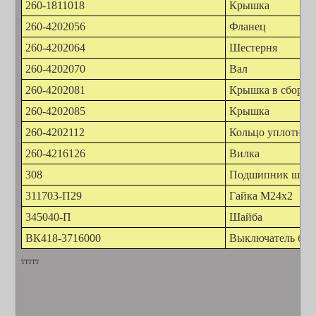
260-1811018
Крышка
260-4202056
Фланец
260-4202064
Шестерня
260-4202070
Вал
260-4202081
Крышка в сборе
260-4202085
Крышка
260-4202112
Кольцо уплотнит
260-4216126
Вилка
308
Подшипник шар
311703-П29
Гайка М24х2
345040-П
Шайба
ВК418-3716000
Выключатель бло
ттттт