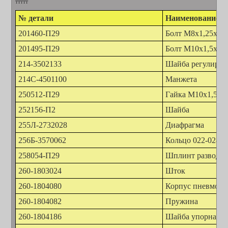
ттттт
№ детали
Наименование д
201460-П29
Болт М8х1,25х30
201495-П29
Болт М10х1,5х20
214-3502133
Шайба регулиров
214С-4501100
Манжета
250512-П29
Гайка М10х1,5
252156-П2
Шайба
255Л-2732028
Диафрагма
256Б-3570062
Кольцо 022-028-3
258054-П29
Шплинт разводно
260-1803024
Шток
260-1804080
Корпус пневмок
260-1804082
Пружина
260-1804186
Шайба упорная