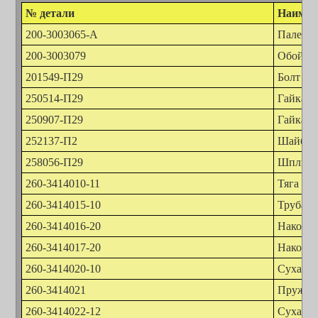
№ детали
Наимен
200-3003065-А
Палец 
200-3003079
Обойма 
201549-П29
Болт М1
250514-П29
Гайка М
250907-П29
Гайка М
252137-П2
Шайба 
258056-П29
Шплинт 
260-3414010-11
Тяга пр
260-3414015-10
Труба п
260-3414016-20
Наконеч
260-3414017-20
Наконеч
260-3414020-10
Сухарь 
260-3414021
Пружин
260-3414022-12
Сухарь