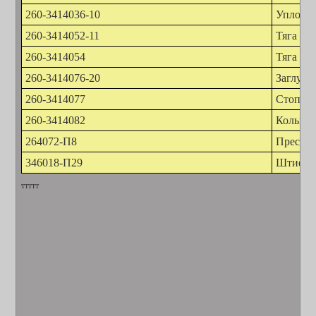
260-3414036-10
Уплотни
260-3414052-11
Тяга ру
260-3414054
Тяга
260-3414076-20
Заглушк
260-3414077
Стопор
260-3414082
Кольцо 
264072-П8
Пресс-м
346018-П29
Штифт
ттттт