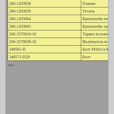
260-1203058
Планка
260-1203059
Уголок
260-1203064
Кронштейн пере
260-1203065
Кронштейн задни
260-3570010-10
Тормоз вспомогат
260-3570039-10
Включатель вспом
348561-П
Болт М10х1х38
348571-П29
Болт
ттттт