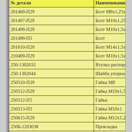
№ детали
Наименование д
201460-П29
Болт М8х1,25х30
201497-П29
Болт М10х1,25х2
201499-П29
Болт М10х1,5х30
201499-П5
Болт
201610-П29
Болт М14х1,5х30
210409-П29
Болт М10х1,5х45
250-1302032
Втулка распорная
250-1302044
Шайба упорная
250510-П29
Гайка М8
250512-П29
Гайка М10х1,5
250512-П5
Гайка
250513-П5
Гайка М10х1
250615-П29
Гайка М12х1,25
250Б-1203038
Прокладка