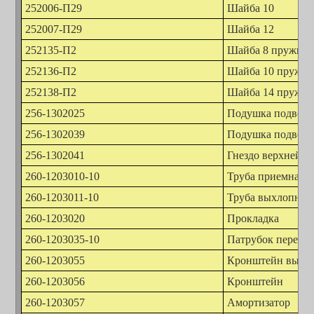
252006-П29
Шайба 10
252007-П29
Шайба 12
252135-П2
Шайба 8 пружинн
252136-П2
Шайба 10 пружин
252138-П2
Шайба 14 пружин
256-1302025
Подушка подвески
256-1302039
Подушка подвески
256-1302041
Гнездо верхней п
260-1203010-10
Труба приемная 
260-1203011-10
Труба выхлопная 
260-1203020
Прокладка
260-1203035-10
Патрубок передн
260-1203055
Кронштейн выхл
260-1203056
Кронштейн
260-1203057
Амортизатор