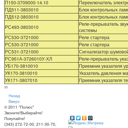
П150-3709000-14.10
Переключатель элект
ПД511-3803010
Блок контрольных лам
ПД512-3803010
Блок контрольных лам
Реле-прерыватель звук
РС493-3803010
системы
РС530-3721000
Реле стартера
РС530-3721000
Реле стартера
РС531-3721000
Сигнализатор шумово
РС951А-3726010У-ХЛ
Реле-прерыватель ука
УБ170-3810010
Приемник указателя у
УК170-3810010
Указатель давления ма
УК171-3807010
Приемник указателя т
тт
Назад
Вверх
© 2011 "Полюс"
Звоните!Выбирайте!
Покупайте!
(343) 272-72-00, 211-30-70,