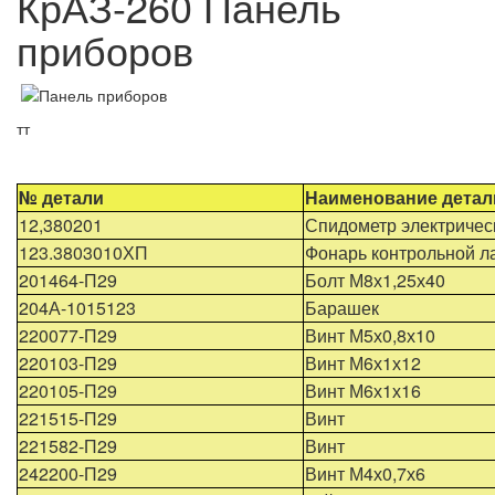
КрАЗ-260 Панель
приборов
тт
№ детали
Наименование детал
12,380201
Спидометр электричес
123.3803010ХП
Фонарь контрольной 
201464-П29
Болт М8х1,25х40
204А-1015123
Барашек
220077-П29
Винт М5х0,8х10
220103-П29
Винт М6х1х12
220105-П29
Винт М6х1х16
221515-П29
Винт
221582-П29
Винт
242200-П29
Винт М4х0,7х6