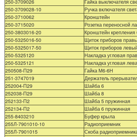
250-3709026
Гайка выключателя св
250-3709028-10
Ручка включателя све
250-3710062
Кронштейн
250-3715020
Розетка переносной л
250-3803016-20
Кронштейн крепления 
250-5325016-50
Щиток приборов прав
250-5325017-50
Щиток приборов левы
250-5325120
Накладка угловая пра
250-5325121
Накладка угловая лев
250508-П29
Гайка М6-6Н
251-3747019
Держатель прерывате
252004-П29
Шайба 6
252038-П29
Шайба 8
252133-П2
Шайба 5 пружинная
252134-П2
Шайба 6 пружинная
255-8403210
Буфер крыла
255Л-7901010-10
Радиоприемник
255Л-7901015
Скоба радиоприемник