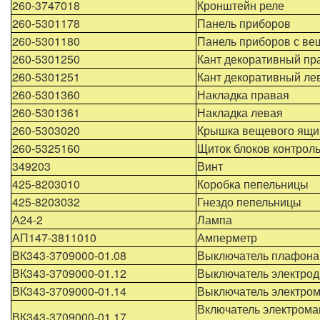
260-3747018
Кронштейн реле
260-5301178
Панель приборов
260-5301180
Панель приборов с в
260-5301250
Кант декоративный пр
260-5301251
Кант декоративный ле
260-5301360
Накладка правая
260-5301361
Накладка левая
260-5303020
Крышка вещевого ящи
260-5325160
Щиток блоков контрол
349203
Винт
425-8203010
Коробка пепельницы
425-8203032
Гнездо пепельницы
А24-2
Лампа
АП147-3811010
Амперметр
ВК343-3709000-01.08
Выключатель плафона
ВК343-3709000-01.12
Выключатель электрод
ВК343-3709000-01.14
Выключатель электро
Включатель электрома
ВК343-3709000-01.17