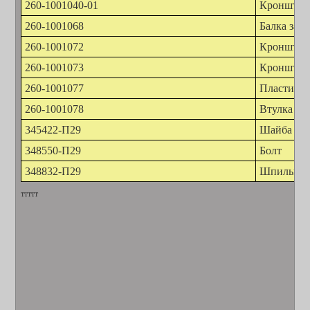
260-1001040-01
Кронштейн
260-1001068
Балка зад
260-1001072
Кронштейн
260-1001073
Кронштейн
260-1001077
Пластина 
260-1001078
Втулка ра
345422-П29
Шайба 14
348550-П29
Болт
348832-П29
Шпилька
ттттт