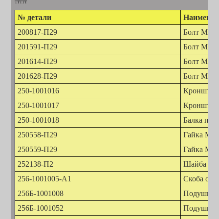
ттттт
№ детали
Наименов
200817-П29
Болт М14
201591-П29
Болт М14
201614-П29
Болт М14х
201628-П29
Болт М14х
250-1001016
Кронштейн
250-1001017
Кронштейн
250-1001018
Балка пер
250558-П29
Гайка М1
250559-П29
Гайка М14
252138-П2
Шайба 14
256-1001005-А1
Скоба опо
256Б-1001008
Подушка о
256Б-1001052
Подушка з