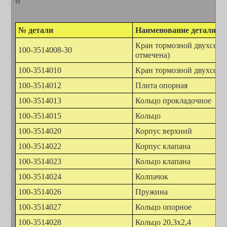
тт
№ детали
Наименование детали
Кран тормозной двухсекц
100-3514008-30
отмечена)
100-3514010
Кран тормозной двухсекци
100-3514012
Плита опорная
100-3514013
Кольцо прокладочное
100-3514015
Кольцо
100-3514020
Корпус верхний
100-3514022
Корпус клапана
100-3514023
Кольцо клапана
100-3514024
Колпачок
100-3514026
Пружина
100-3514027
Кольцо опорное
100-3514028
Кольцо 20,3х2,4