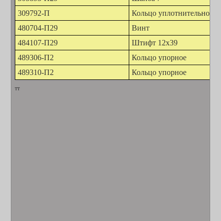
309792-П
Кольцо уплотнительное
480704-П29
Винт
484107-П29
Штифт 12х39
489306-П2
Кольцо упорное
489310-П2
Кольцо упорное
тт