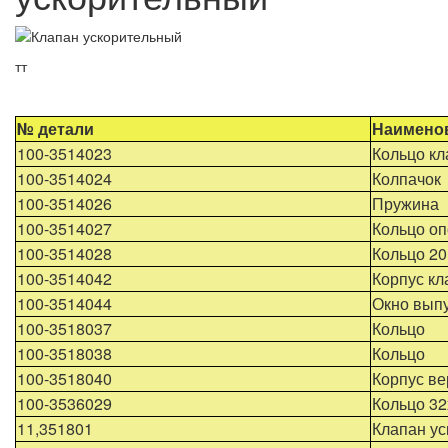
тт
№ детали
Наименов
100-3514023
Кольцо кл
100-3514024
Колпачок
100-3514026
Пружина
100-3514027
Кольцо о
100-3514028
Кольцо 20
100-3514042
Корпус кл
100-3514044
Окно вып
100-3518037
Кольцо
100-3518038
Кольцо
100-3518040
Корпус ве
100-3536029
Кольцо 32
11,351801
Клапан ус