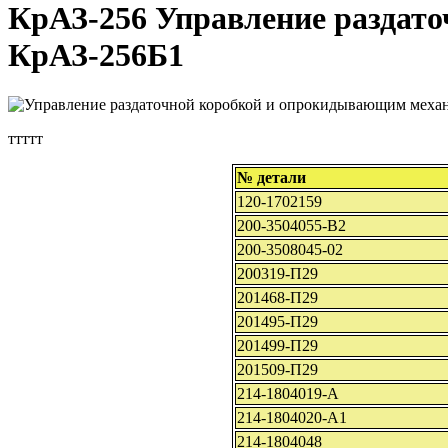
КрАЗ-256 Управление раздат
КрАЗ-256Б1
ттттт
№ детали
120-1702159
200-3504055-В2
200-3508045-02
200319-П29
201468-П29
201495-П29
201499-П29
201509-П29
214-1804019-А
214-1804020-А1
214-1804048