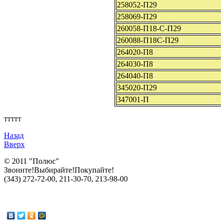
258052-П29
258069-П29
260058-П18-С-П29
260088-П18С-П29
264020-П8
264030-П8
264040-П8
345020-П29
347001-П
ттттт
Назад
Вверх
© 2011 "Полюс"
Звоните!Выбирайте!Покупайте!
(343) 272-72-00, 211-30-70, 213-98-00