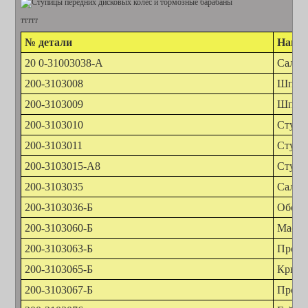
ттттт
№ детали
Наиме
20 0-31003038-А
Сальн
200-3103008
Шпиль
200-3103009
Шпиль
200-3103010
Ступиц
200-3103011
Ступиц
200-3103015-А8
Ступи
200-3103035
Сальн
200-3103036-Б
Обойм
200-3103060-Б
Масло
200-3103063-Б
Прокл
200-3103065-Б
Крыш
200-3103067-Б
Прокл