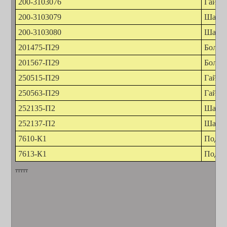
200-3103076
Гайка
200-3103079
Шайб
200-3103080
Шайб
201475-П29
Болт
201567-П29
Болт
250515-П29
Гайка
250563-П29
Гайка
252135-П2
Шайба
252137-П2
Шайба
7610-К1
Подши
7613-К1
Подши
ттттт