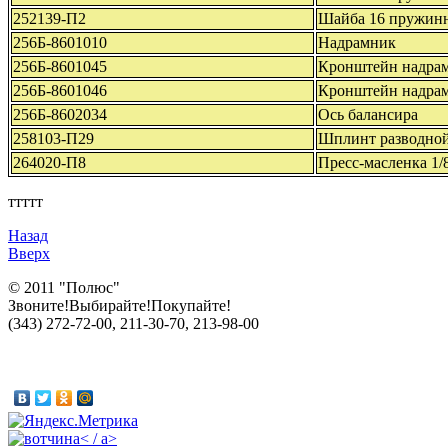
252139-П2
Шайба 16 пружин
256Б-8601010
Надрамник
256Б-8601045
Кронштейн надра
256Б-8601046
Кронштейн надрам
256Б-8602034
Ось балансира
258103-П29
Шплинт разводной
264020-П8
Пресс-масленка 1/
ттттт
Назад
Вверх
© 2011 "Полюс"
Звоните!Выбирайте!Покупайте!
(343) 272-72-00, 211-30-70, 213-98-00
< / a>