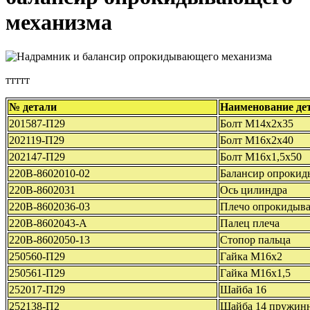
механизма
ттттт
№ детали
Наименование де
201587-П29
Болт М14х2х35
202119-П29
Болт М16х2х40
202147-П29
Болт М16х1,5х50
220В-8602010-02
Балансир опрокид
220В-8602031
Ось цилиндра
220В-8602036-03
Плечо опрокидыва
220В-8602043-А
Палец плеча
220В-8602050-13
Стопор пальца
250560-П29
Гайка М16х2
250561-П29
Гайка М16х1,5
252017-П29
Шайба 16
252138-П2
Шайба 14 пружин