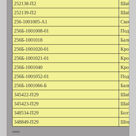
252138-П2
Шайба 
252139-П2
Шайба 
256-1001005-А1
Скоба 
256Б-1001008-01
Подуш
256Б-1001018
Балка 
256Б-1001020-01
Кроншт
256Б-1001021-01
Кроншт
256Б-1001040
Кроншт
256Б-1001052-01
Подушк
256Б-1001066-Б
Балка 
345422-П29
Шайба 
345423-П29
Шайба 
348534-П29
Болт М
348849-П29
Шпиль
ттттт