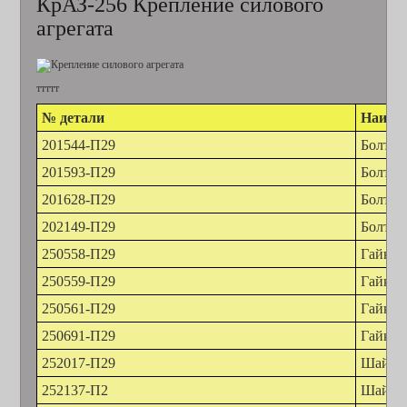
КрАЗ-256 Крепление силового
агрегата
ттттт
№ детали
Наимен
201544-П29
Болт М
201593-П29
Болт М
201628-П29
Болт М
202149-П29
Болт М
250558-П29
Гайка 
250559-П29
Гайка 
250561-П29
Гайка 
250691-П29
Гайка 
252017-П29
Шайба 
252137-П2
Шайба 