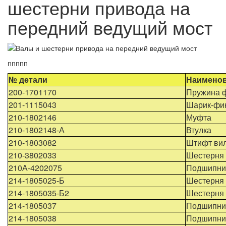
шестерни привода на
передний ведущий мост
nnnnn
№ детали
Наименов
200-1701170
Пружина 
201-1115043
Шарик-фи
210-1802146
Муфта
210-1802148-А
Втулка
210-1803082
Штифт ви
210-3802033
Шестерня
210А-4202075
Подшипни
214-1805025-Б
Шестерня
214-1805035-Б2
Шестерня
214-1805037
Подшипни
214-1805038
Подшипни