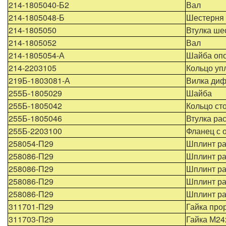
214-1805040-Б2
Вал
214-1805048-Б
Шестерня
214-1805050
Втулка ше
214-1805052
Вал
214-1805054-А
Шайба оп
214-2203105
Кольцо уп
219Б-1803081-А
Вилка ди
255Б-1805029
Шайба
255Б-1805042
Кольцо ст
255Б-1805046
Втулка ра
255Б-2203100
Фланец с 
258054-П29
Шплинт ра
258086-П29
Шплинт ра
258086-П29
Шплинт ра
258086-П29
Шплинт ра
258086-П29
Шплинт ра
311701-П29
Гайка про
311703-П29
Гайка М24