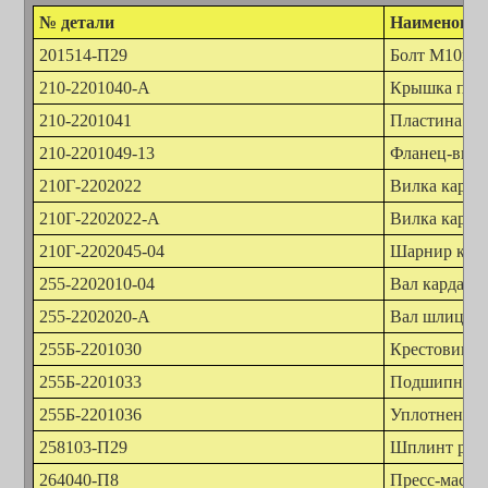
№ детали
Наименован
201514-П29
Болт М10х1х
210-2201040-А
Крышка под
210-2201041
Пластина ст
210-2201049-13
Фланец-вилк
210Г-2202022
Вилка карда
210Г-2202022-А
Вилка карда
210Г-2202045-04
Шарнир кард
255-2202010-04
Вал карданн
255-2202020-А
Вал шлицев
255Б-2201030
Крестовина
255Б-2201033
Подшипник 
255Б-2201036
Уплотнение 
258103-П29
Шплинт разв
264040-П8
Пресс-маслен