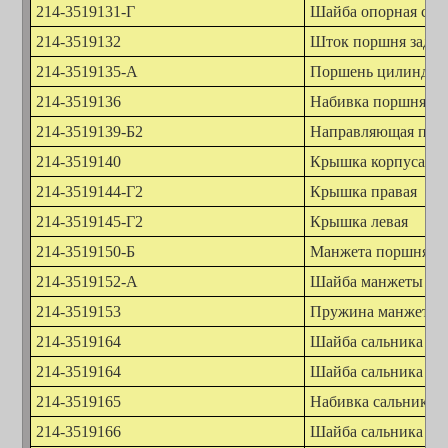
214-3519131-Г
Шайба опорная сто
214-3519132
Шток поршня задне
214-3519135-А
Поршень цилиндра
214-3519136
Набивка поршня
214-3519139-Б2
Направляющая пор
214-3519140
Крышка корпуса пра
214-3519144-Г2
Крышка правая
214-3519145-Г2
Крышка левая
214-3519150-Б
Манжета поршня
214-3519152-А
Шайба манжеты
214-3519153
Пружина манжеты
214-3519164
Шайба сальника
214-3519164
Шайба сальника (Уз
214-3519165
Набивка сальника
214-3519166
Шайба сальника