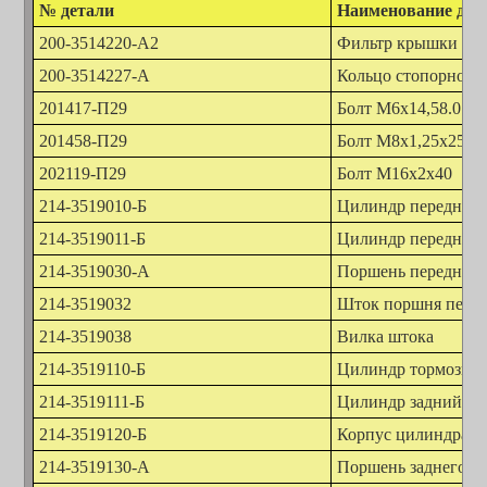
№ детали
Наименование дет
200-3514220-А2
Фильтр крышки
200-3514227-А
Кольцо стопорное
201417-П29
Болт М6х14,58.019
201458-П29
Болт М8х1,25х25
202119-П29
Болт М16х2х40
214-3519010-Б
Цилиндр передний п
214-3519011-Б
Цилиндр передний л
214-3519030-А
Поршень переднего
214-3519032
Шток поршня перед
214-3519038
Вилка штока
214-3519110-Б
Цилиндр тормозной 
214-3519111-Б
Цилиндр задний лев
214-3519120-Б
Корпус цилиндра
214-3519130-А
Поршень заднего ци