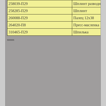
258039-П29
Шплинт разводной 
258285-П29
Шплинт
260088-П29
Палец 12х38
264020-П8
Пресс-масленка 1/8
310465-П29
Шпилька
nnnnn