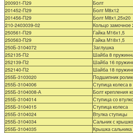
200931-П29
Болт
201452-П29
Болт М8х12
201456-П29
Болт М8х1,25х20
210-2403039-02
Кольцо замочное 
250561-П29
Гайка М16х1,5
250563-П29
Гайка М18х1,5
250Б-3104072
Заглушка
252135-П2
Шайба 8 пружинн
252139-П2
Шайба 16 пружин
252140-П2
Шайба 18 пружин
255Б-3103020
Подшипник ролик
255Б-3104006
Ступица колеса в
255Б-3104008-А
Болт крепления к
255Б-3104014
Ступица со втулк
255Б-3104015
Ступица колеса
255Б-3104024
Втулка ступицы
255Б-3104034
Сальник с крышк
255Б-3104035
Крышка сальника