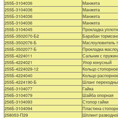
255Б-3104036
Манжета
255Б-3104036
Манжета
255Б-3104036
Манжета
255Б-3104036
Манжета
255Б-3104045
Прокладка уплот
255Б-3502070-Б2
Барабан тормозн
255Б-3502076-Б
Маслоуловитель 
255Б-3502077-Б
Прокладка масло
255Б-4224011
Сальник с пружин
255Б-4224021
Упор конусный
255Б-4224029-12
Кольцо стопорное
255Б-4224040
Кольцо распорно
255Б-4224190-Б
Шланг переходны
256Б-3104077
Гайка
256Б-3104079
Шайба опорная
256Б-3104093
Стопор гайки
256Б-3104094
Пластина стопор
258053-П29
Шплинт разводно