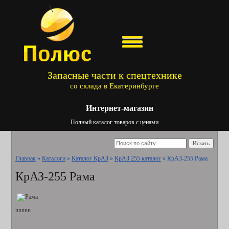
Запасные части к спецтехнике
со склада в Екатеринбурге
Интернет-магазин
Полный каталог товаров с ценами
Искать
Главная
»
Каталоги
»
Каталог КрАЗ
»
КрАЗ 255 каталог
»
КрАЗ-255 Рама
КрАЗ-255 Рама
nnnnn