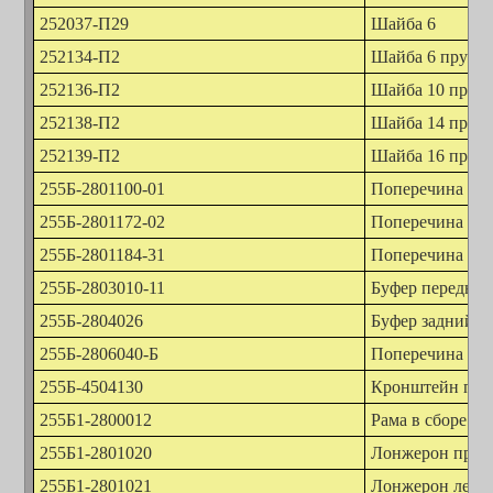
252037-П29
Шайба 6
252134-П2
Шайба 6 пружи
252136-П2
Шайба 10 пруж
252138-П2
Шайба 14 пруж
252139-П2
Шайба 16 пруж
255Б-2801100-01
Поперечина № 
255Б-2801172-02
Поперечина № 
255Б-2801184-31
Поперечина № 
255Б-2803010-11
Буфер передни
255Б-2804026
Буфер задний
255Б-2806040-Б
Поперечина пер
255Б-4504130
Кронштейн пере
255Б1-2800012
Рама в сборе
255Б1-2801020
Лонжерон прав
255Б1-2801021
Лонжерон левы