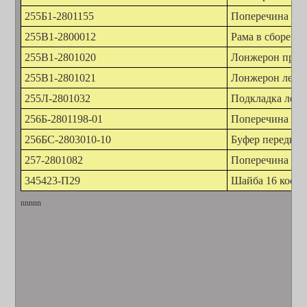
255Б1-2801155
Поперечина № 
255В1-2800012
Рама в сборе
255В1-2801020
Лонжерон прав
255В1-2801021
Лонжерон левы
255Л-2801032
Подкладка лон
256Б-2801198-01
Поперечина № 
256БС-2803010-10
Буфер передни
257-2801082
Поперечина № 
345423-П29
Шайба 16 косая
nnnnn