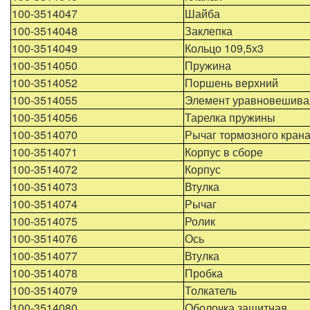
100-3514047
Шайба
100-3514048
Заклепка
100-3514049
Кольцо 109,5х3
100-3514050
Пружина
100-3514052
Поршень верхний
100-3514055
Элемент уравновешив
100-3514056
Тарелка пружины
100-3514070
Рычаг тормозного крана
100-3514071
Корпус в сборе
100-3514072
Корпус
100-3514073
Втулка
100-3514074
Рычаг
100-3514075
Ролик
100-3514076
Ось
100-3514077
Втулка
100-3514078
Пробка
100-3514079
Толкатель
100-3514080
Оболочка защитная