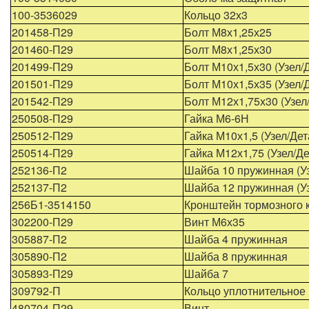
100-3536029
Кольцо 32х3
201458-П29
Болт М8х1,25х25
201460-П29
Болт М8х1,25х30
201499-П29
Болт М10х1,5х30 (Узел/
201501-П29
Болт М10х1,5х35 (Узел/
201542-П29
Болт М12х1,75х30 (Узел
250508-П29
Гайка М6-6Н
250512-П29
Гайка М10х1,5 (Узел/Де
250514-П29
Гайка М12х1,75 (Узел/Д
252136-П2
Шайба 10 пружинная (Уз
252137-П2
Шайба 12 пружинная (Уз
256Б1-3514150
Кронштейн тормозного к
302200-П29
Винт М6х35
305887-П2
Шайба 4 пружинная
305890-П2
Шайба 8 пружинная
305893-П29
Шайба 7
309792-П
Кольцо уплотнительное
480704-П29
Винт