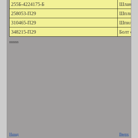
255Б-4224175-Б
Шланг п
258053-П29
Шплинт 
310465-П29
Шпильк
348215-П29
Болт сп
nnnnn
Назад
Вверх