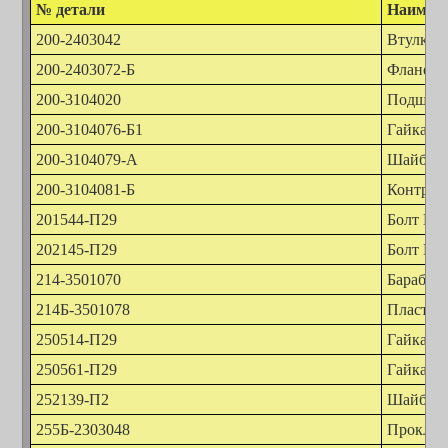
№ детали
Наимено
200-2403042
Втулка 
200-2403072-Б
Фланец 
200-3104020
Подшипн
200-3104076-Б1
Гайка п
200-3104079-А
Шайба з
200-3104081-Б
Контрга
201544-П29
Болт М1
202145-П29
Болт М1
214-3501070
Барабан
214Б-3501078
Пластин
250514-П29
Гайка М
250561-П29
Гайка М
252139-П2
Шайба 1
255Б-2303048
Проклад