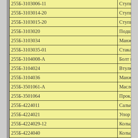
255Б-3103006-11
Ступица 
255Б-3103014-20
Ступица 
255Б-3103015-20
Ступица
255Б-3103020
Подшипн
255Б-3103034
Манжета 
255Б-3103035-01
Стакан 
255Б-3104008-А
Болт кре
255Б-3104024
Втулка 
255Б-3104036
Манжет
255Б-3501061-А
Маслоот
255Б-3501064
Проклад
255Б-4224011
Сальник
255Б-4224021
Упор ко
255Б-4224029-12
Кольцо 
255Б-4224040
Кольцо 