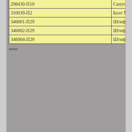
298430-П10
Сапун К 
310039-П2
Болт М20
346001-П29
Штифт 1
346002-П29
Штифт 1
346004-П29
Штифт 1
nnnnn