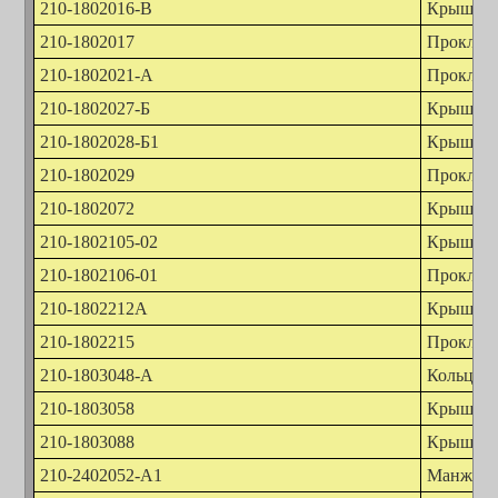
210-1802016-В
Крышка п
210-1802017
Проклад
210-1802021-А
Проклад
210-1802027-Б
Крышка 
210-1802028-Б1
Крышка п
210-1802029
Проклад
210-1802072
Крышка 
210-1802105-02
Крышка 
210-1802106-01
Проклад
210-1802212А
Крышка в
210-1802215
Проклад
210-1803048-А
Кольцо у
210-1803058
Крышка 
210-1803088
Крышка 
210-2402052-А1
Манжета