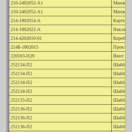
210-2402052-А1
Манжета
210-2402052-А1
Манжета
214-1802014-А
Картер з
214-1802022-А
Накладк
214-4202010-01
Коробка 
214Б-1802015
Проклад
220103-П29
Винт М6
252134-П2
Шайба 6
252134-П2
Шайба 6
252134-П2
Шайба 6
252134-П2
Шайба 6
252135-П2
Шайба 8
252136-П2
Шайба 1
252136-П2
Шайба 1
252136-П2
Шайба 1