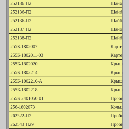
252136-П2
Шайба 1
252136-П2
Шайба 1
252136-П2
Шайба 1
252137-П2
Шайба 1
252138-П2
Шайба 1
255Б-1802007
Картер з
255Б-1802011-03
Картер п
255Б-1802020
Крышка з
255Б-1802214
Крышка
255Б-1802216-А
Крышка в
255Б-1802218
Крышка
255Б-2401050-01
Пробка с
256-1802073
Кольцо к
262522-П2
Пробка з
262543-П29
Пробка К