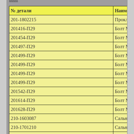
nnnnn
№ детали
Наимено
201-1802215
Проклад
201416-П29
Болт М6
201454-П29
Болт М8х
201497-П29
Болт М10
201499-П29
Болт М10
201499-П29
Болт М10
201499-П29
Болт М10
201499-П29
Болт М10
201542-П29
Болт М12
201614-П29
Болт М14
201628-П29
Болт М14
210-1603087
Сальник
210-1701210
Сальник