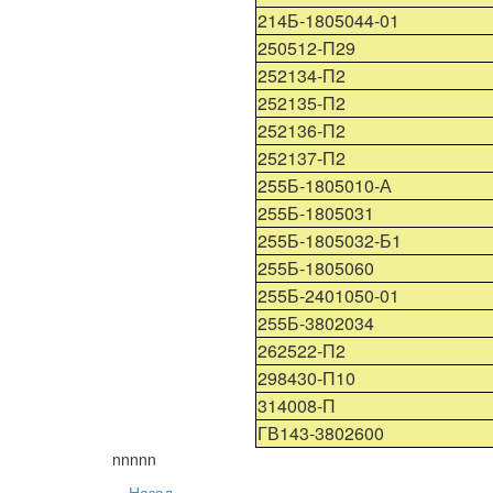
214Б-1805044-01
250512-П29
252134-П2
252135-П2
252136-П2
252137-П2
255Б-1805010-А
255Б-1805031
255Б-1805032-Б1
255Б-1805060
255Б-2401050-01
255Б-3802034
262522-П2
298430-П10
314008-П
ГВ143-3802600
nnnnn
Назад