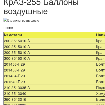
КрАЗ-255 Баллоны
воздушные
nnnnn
№ детали
Наим
200-3515010-А
Кран
200-3515010-А
Кран
200-3515010-А
Кран
200-3515010-А
Кран
201456-П29
Болт
201458-П29
Болт
201464-П29
Болт
201540-П29
Болт
210-3513035-А
Подк
210-3513040
Хому
250-3513015
Балл