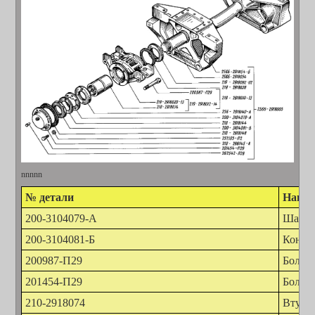
nnnnn
№ детали
Наиме
200-3104079-А
Шайба
200-3104081-Б
Контр
200987-П29
Болт 
201454-П29
Болт 
210-2918074
Втулка