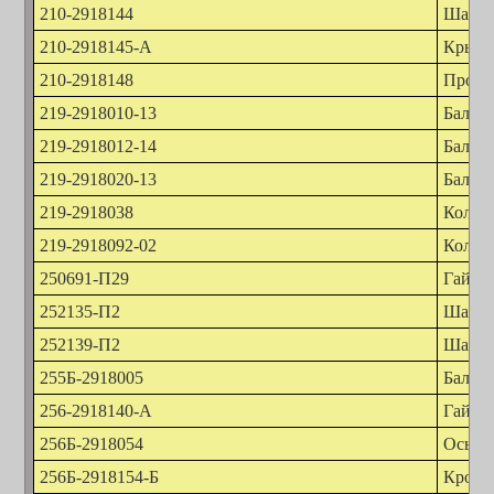
210-2918144
Шайба
210-2918145-А
Крышк
210-2918148
Прокл
219-2918010-13
Баланс
219-2918012-14
Баланс
219-2918020-13
Балан
219-2918038
Кольц
219-2918092-02
Кольц
250691-П29
Гайка
252135-П2
Шайба
252139-П2
Шайба
255Б-2918005
Баланс
256-2918140-А
Гайка 
256Б-2918054
Ось б
256Б-2918154-Б
Кронш