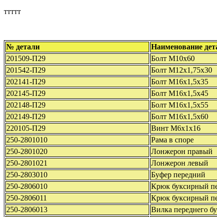
ттттт
№ детали
Наименование дет
201509-П29
Болт М10х60
201542-П29
Болт М12х1,75х30
202141-П29
Болт М16х1,5х35
202145-П29
Болт М16х1,5х45
202148-П29
Болт М16х1,5х55
202149-П29
Болт М16х1,5х60
220105-П29
Винт М6х1х16
250-2801010
Рама в споре
250-2801020
Лонжерон правый
250-2801021
Лонжерон левый
250-2803010
Буфер передний
250-2806010
Крюк буксирный пе
250-2806011
Крюк буксирный пе
250-2806013
Вилка переднего бу