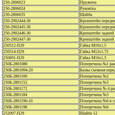
250-2806023
Пружина
250-2806024
Рукоятка
250-2806035
Шайба
250-2902444-30
Кронштейн передне
250-2902445-30
Кронштейн передне
250-2902446-30
Кронштейн задний
250-2902447-30
Кронштейн задний
250512-П29
Гайка М10х1,5
250514-П29
Гайка М12х1,75
250691-П29
Гайка М16х1,5
250Б-2801080
Поперечина №1 ра
250Б-2801094-20
Балка съемная пере
250Б-2801100
Поперечина №2
250Б-2801152
Поперечина №3
250Б-2801172
Поперечина № 4 р
250Б-2801184
Поперечина №5
250Б-2801196-10
Поперечина №6 в с
250Б-2801198
Поперечина №6
252007-П29
Шайба 12