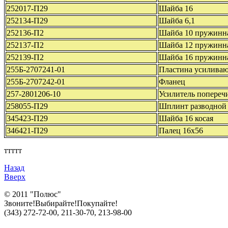
252017-П29
Шайба 16
252134-П29
Шайба 6,1
252136-П2
Шайба 10 пружинн
252137-П2
Шайба 12 пружинн
252139-П2
Шайба 16 пружинн
255Б-2707241-01
Пластина усилива
255Б-2707242-01
Фланец
257-2801206-10
Усилитель попере
258055-П29
Шплинт разводной
345423-П29
Шайба 16 косая
346421-П29
Палец 16х56
ттттт
Назад
Вверх
© 2011 "Полюс"
Звоните!Выбирайте!Покупайте!
(343) 272-72-00, 211-30-70, 213-98-00