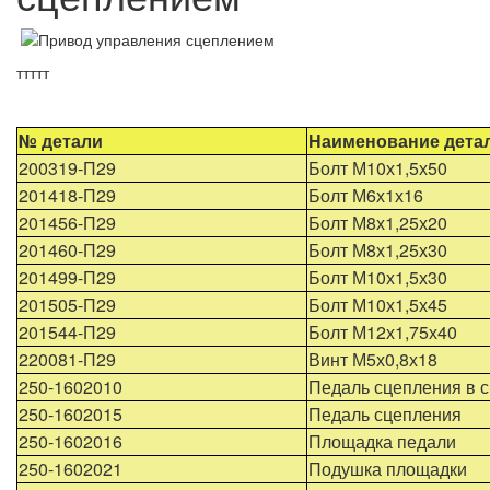
ттттт
№ детали
Наименование дета
200319-П29
Болт М10х1,5х50
201418-П29
Болт М6х1х16
201456-П29
Болт М8х1,25х20
201460-П29
Болт М8х1,25х30
201499-П29
Болт М10х1,5х30
201505-П29
Болт М10х1,5х45
201544-П29
Болт М12х1,75х40
220081-П29
Винт М5х0,8х18
250-1602010
Педаль сцепления в 
250-1602015
Педаль сцепления
250-1602016
Площадка педали
250-1602021
Подушка площадки