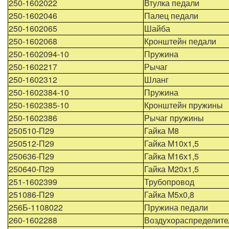
250-1602022
Втулка педали
250-1602046
Палец педали
250-1602065
Шайба
250-1602068
Кронштейн педали
250-1602094-10
Пружина
250-1602217
Рычаг
250-1602312
Шланг
250-1602384-10
Пружина
250-1602385-10
Кронштейн пружины
250-1602386
Рычаг пружины
250510-П29
Гайка М8
250512-П29
Гайка М10х1,5
250636-П29
Гайка М16х1,5
250640-П29
Гайка М20х1,5
251-1602399
Трубопровод
251086-П29
Гайка М5х0,8
256Б-1108022
Пружина педали
260-1602288
Воздухораспределите