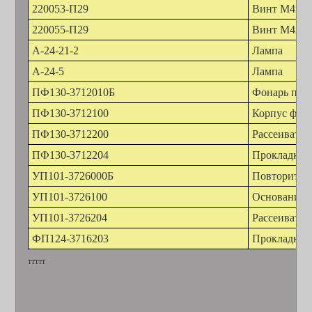
220053-П29
Винт М4х0,
220055-П29
Винт М4х0,
А-24-21-2
Лампа
А-24-5
Лампа
ПФ130-3712010Б
Фонарь пере
ПФ130-3712100
Корпус фона
ПФ130-3712200
Рассеивател
ПФ130-3712204
Прокладка
УП101-3726000Б
Повторитель
УП101-3726100
Основание б
УП101-3726204
Рассеивател
ФП124-3716203
Прокладка
ттттт