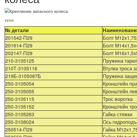
ттттт
№ детали
Наименовани
201542-П29
Болт М12х1,75
201614-П29
Болт М14х1,5х
202147-П29
Болт М16х1,5х
210-3105125
Пружина тарел
210Т-3105116
Втулка троса 
219Б-3105087Б
Пружина заще
250-3105054
Кронштейн пр
250-3105055
Кронштейн ле
250-3105115
Трос воротка
250-3105152
Кронштейн тро
250-3105263
Гайка стяжки
250-3108024
Ось гидропод
250514-П29
Гайка М12х1,7