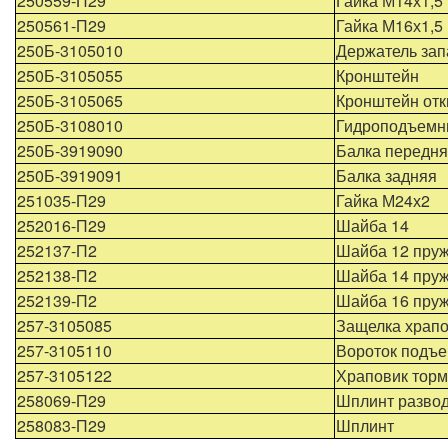
250559-П29
Гайка М14х1,5
250561-П29
Гайка М16х1,5
250Б-3105010
Держатель зап
250Б-3105055
Кронштейн
250Б-3105065
Кронштейн отк
250Б-3108010
Гидроподъемн
250Б-3919090
Балка передн
250Б-3919091
Балка задняя
251035-П29
Гайка М24х2
252016-П29
Шайба 14
252137-П2
Шайба 12 пру
252138-П2
Шайба 14 пру
252139-П2
Шайба 16 пру
257-3105085
Защелка храп
257-3105110
Вороток подъе
257-3105122
Храповик торм
258069-П29
Шплинт развод
258083-П29
Шплинт