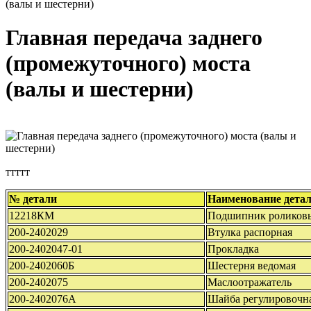
(валы и шестерни)
Главная передача заднего
(промежуточного) моста
(валы и шестерни)
ттттт
№ детали
Наименование дета
12218КМ
Подшипник роликов
200-2402029
Втулка распорная
200-2402047-01
Прокладка
200-2402060Б
Шестерня ведомая
200-2402075
Маслоотражатель
200-2402076А
Шайба регулировочн