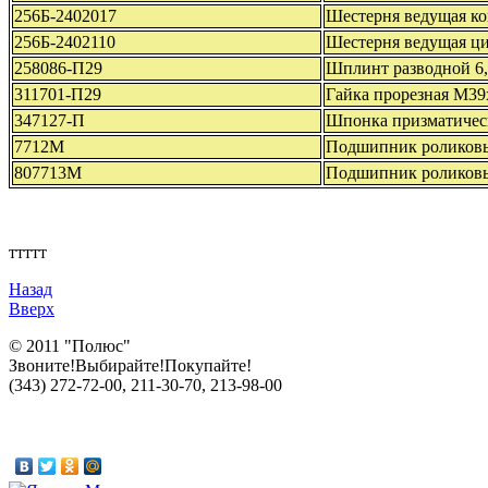
256Б-2402017
Шестерня ведущая ко
256Б-2402110
Шестерня ведущая ц
258086-П29
Шплинт разводной 6
311701-П29
Гайка прорезная М39
347127-П
Шпонка призматичес
7712М
Подшипник роликов
807713М
Подшипник роликов
ттттт
Назад
Вверх
© 2011 "Полюс"
Звоните!Выбирайте!Покупайте!
(343) 272-72-00, 211-30-70, 213-98-00