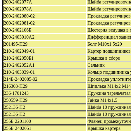
200-2402077А
Шайба регулировочн
200-2402078А
Шайба регулировочн
200-2402080-02
Прокладка регулиров
200-2402081-02
Прокладка регулиров
200-2402106Б
Шестерня ведущая в 
200-2403010А2
Дифференциал заднег
201495-П29
Болт М10х1,5х20
210-2402049-01
Картер подшипников
210-2402050Б1
Крышка в сборе
210-2402052А1
Сальник
210-2403039-01
Кольцо подшипника 
214Б-2402085-02
Прокладка уплотните
216303-П29
Шпилька М14х2 М14
236-1701243
Пружина тарельчатая
250559-П29
Гайка М14х1,5
252136-П2
Шайба 10 пружинная
252136-П2
Шайба 10 пружинная
255Б-2201100
Фланец промежуточно
255Б-2402051
Крышка картера