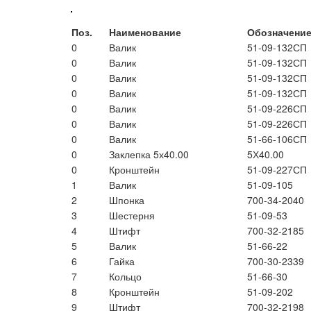
Поз.
Наименование
Обозначени
0
Валик
51-09-132СП
0
Валик
51-09-132СП
0
Валик
51-09-132СП
0
Валик
51-09-132СП
0
Валик
51-09-226СП
0
Валик
51-09-226СП
0
Валик
51-66-106СП
0
Заклепка 5х40.00
5Х40.00
0
Кронштейн
51-09-227СП
1
Валик
51-09-105
2
Шпонка
700-34-2040
3
Шестерня
51-09-53
4
Штифт
700-32-2185
5
Валик
51-66-22
6
Гайка
700-30-2339
7
Кольцо
51-66-30
8
Кронштейн
51-09-202
9
Штифт
700-32-2198