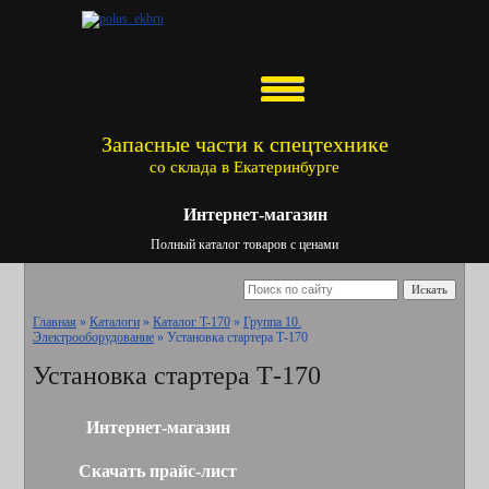
Запасные части к спецтехнике
со склада в Екатеринбурге
Интернет-магазин
Полный каталог товаров с ценами
Искать
Главная
»
Каталоги
»
Каталог T-170
»
Группа 10.
Электрооборудование
»
Установка стартера Т-170
Установка стартера Т-170
Интернет-магазин
Скачать прайс-лист