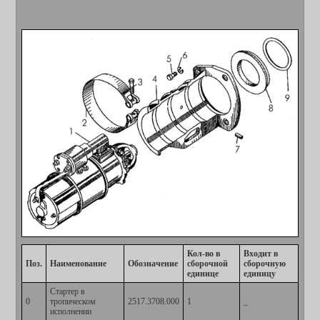
Кол-во в
Входит в
Поз.
Наименование
Обозначение
сборочной
сборочную
единице
единицу
Стартер в
0
тропическом
2517.3708.000
1
_
исполнении