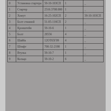
0
Установка стартера
59-10-103СП
1
_
1
Стартер
2516.3708.000
1
_
2
Хомут
16-25-102СП
2
59-10-103СП
3
Болт стяжной
51-05-116СП
2
_
4
Кронштейн
59-10-6
1
_
5
Болт
28556
4
_
6
Шайба
12ОТ65Г09
4
_
7
Штифт
700-32-2198
1
_
8
Втулка
59-10-7
1
_
9
Кольцо
59-10-2
6
_