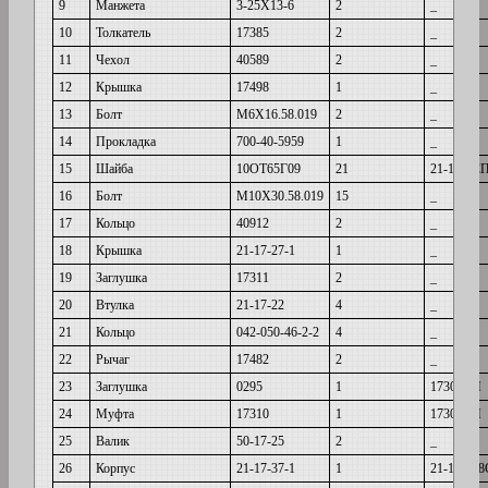
9
Манжета
3-25Х13-6
2
_
10
Толкатель
17385
2
_
11
Чехол
40589
2
_
12
Крышка
17498
1
_
13
Болт
М6Х16.58.019
2
_
14
Прокладка
700-40-5959
1
_
15
Шайба
10ОТ65Г09
21
21-17-4С
16
Болт
М10Х30.58.019
15
_
17
Кольцо
40912
2
_
18
Крышка
21-17-27-1
1
_
19
Заглушка
17311
2
_
20
Втулка
21-17-22
4
_
21
Кольцо
042-050-46-2-2
4
_
22
Рычаг
17482
2
_
23
Заглушка
0295
1
17309СП
24
Муфта
17310
1
17309СП
25
Валик
50-17-25
2
_
26
Корпус
21-17-37-1
1
21-17-10