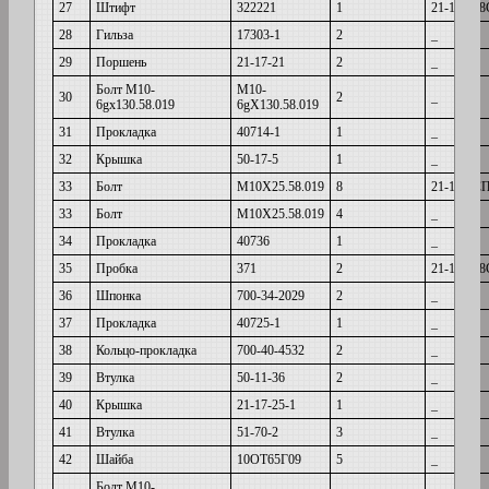
27
Штифт
322221
1
21-17-10
28
Гильза
17303-1
2
_
29
Поршень
21-17-21
2
_
Болт М10-
М10-
30
2
_
6gх130.58.019
6gХ130.58.019
31
Прокладка
40714-1
1
_
32
Крышка
50-17-5
1
_
33
Болт
М10Х25.58.019
8
21-17-4С
33
Болт
М10Х25.58.019
4
_
34
Прокладка
40736
1
_
35
Пробка
371
2
21-17-10
36
Шпонка
700-34-2029
2
_
37
Прокладка
40725-1
1
_
38
Кольцо-прокладка
700-40-4532
2
_
39
Втулка
50-11-36
2
_
40
Крышка
21-17-25-1
1
_
41
Втулка
51-70-2
3
_
42
Шайба
10ОТ65Г09
5
_
Болт М10-