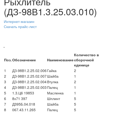
Рыхлитель
(ДЗ-98В1.3.25.03.010)
Интернет-магазин
Скачать прайс-лист
Количество в
Поз.
Обозначение
Наименование
сборочной
единице
1
ДЗ-98В1.2.25.02.006
Гайка
2
2
ДЗ-98В1.2.25.02.007
Шайба
1
3
ДЗ-98В1.2.25.02.004
Втулка
2
4
ДЗ-98В1.2.25.02.003
Палец
1
5
1.3.Ц6 19853
Масленка
1
6
8х71 397
Шплинт
5
7
Д395Б.04.018
Шайба
5
8
067.43.11.265
Палец
5