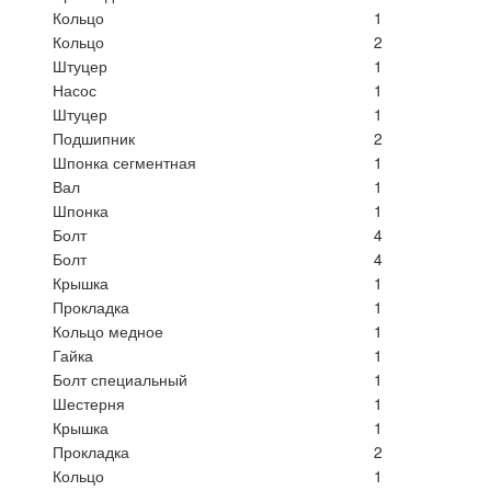
Кольцо
1
Кольцо
2
Штуцер
1
Насос
1
Штуцер
1
Подшипник
2
Шпонка сегментная
1
Вал
1
Шпонка
1
Болт
4
Болт
4
Крышка
1
Прокладка
1
Кольцо медное
1
Гайка
1
Болт специальный
1
Шестерня
1
Крышка
1
Прокладка
2
Кольцо
1