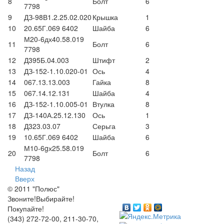
8
Болт
6
7798
9
ДЗ-98В1.2.25.02.020
Крышка
1
10
20.65Г.069 6402
Шайба
6
М20-6дх40.58.019
11
Болт
6
7798
12
Д395Б.04.003
Штифт
2
13
ДЗ-152-1.10.020-01
Ось
4
14
067.13.13.003
Гайка
8
15
067.14.12.131
Шайба
4
16
ДЗ-152-1.10.005-01
Втулка
8
17
ДЗ-140А.25.12.130
Ось
1
18
Д323.03.07
Серьга
3
19
10.65Г.069 6402
Шайба
6
М10-6gх25.58.019
20
Болт
6
7798
Назад
Вверх
© 2011 "Полюс"
Звоните!Выбирайте!
Покупайте!
(343) 272-72-00, 211-30-70,