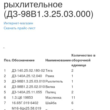
рыхлительное
(ДЗ-98В1.3.25.03.000)
Интернет-магазин
Скачать прайс-лист
Количество в
Поз.
Обозначение
Наименование
сборочной
единице
1
ДЗ-140.25.02.180-02
Тяга
2
2
ДЗ-140А.25.12.040
Рама
1
3
ДЗ-98В1.3.25.03.010
Рыхлитель
1
4
ДЗ-98В1.2.25.02.010
Вилка
1
5
ДЗ-140А.25.11.055
Палец
2
6
1.3.Ц6 19853
Масленка
11
7
16.65Г.019 6402
Шайба
6
М16-6gх25.58.019