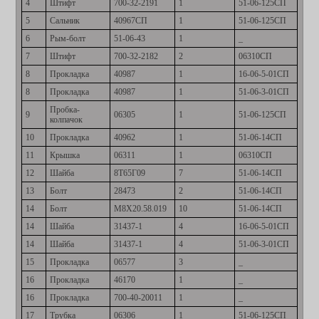
4
Штифт
700-32-2191
1
51-06-125СП
5
Сальник
40967СП
1
51-06-125СП
6
Рым-болт
51-06-43
1
_
7
Штифт
700-32-2182
2
06310СП
8
Прокладка
40987
1
16-06-5-01СП
8
Прокладка
40987
1
51-06-3-01СП
Пробка-
9
06305
1
51-06-125СП
колпачок
10
Прокладка
40962
1
51-06-14СП
11
Крышка
06311
1
06310СП
12
Шайба
8Т65Г09
7
51-06-14СП
13
Болт
28473
2
51-06-14СП
14
Болт
М8Х20.58.019
10
51-06-14СП
14
Шайба
31437-1
4
16-06-5-01СП
14
Шайба
31437-1
4
51-06-3-01СП
15
Прокладка
06577
3
_
16
Прокладка
46170
1
_
16
Прокладка
700-40-20011
1
_
17
Трубка
06306
1
51-06-125СП