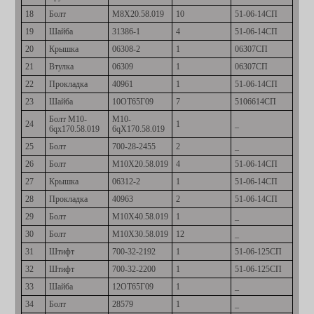
18
Болт
М8Х20.58.019
10
51-06-14СП
19
Шайба
31386-1
4
51-06-14СП
20
Крышка
06308-2
1
06307СП
21
Втулка
06309
1
06307СП
22
Прокладка
40961
1
51-06-14СП
23
Шайба
10ОТ65Г09
7
5106614СП
Болт М10-
М10-
24
1
_
6qх170.58.019
6qХ170.58.019
25
Болт
700-28-2455
2
_
26
Болт
М10Х20.58.019
4
51-06-14СП
27
Крышка
06312-2
1
51-06-14СП
28
Прокладка
40963
2
51-06-14СП
29
Болт
М10Х40.58.019
1
_
30
Болт
М10Х30.58.019
12
_
31
Штифт
700-32-2192
1
51-06-125СП
32
Штифт
700-32-2200
1
51-06-125СП
33
Шайба
12ОТ65Г09
1
_
34
Болт
28579
1
_