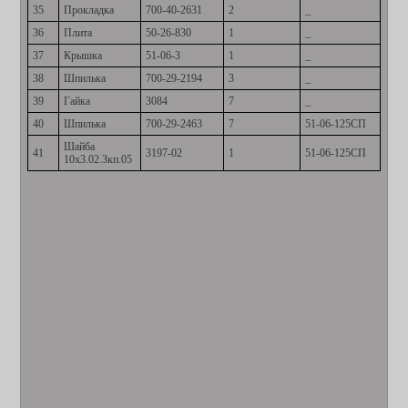
35
Прокладка
700-40-2631
2
_
36
Плита
50-26-830
1
_
37
Крышка
51-06-3
1
_
38
Шпилька
700-29-2194
3
_
39
Гайка
3084
7
_
40
Шпилька
700-29-2463
7
51-06-125СП
Шайба
41
3197-02
1
51-06-125СП
10х3.02.3кп.05