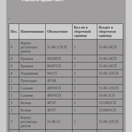
Кол-во в
Входит в
Поз.
Наименование
Обозначение
сборочной
сборочную
единице
единицу
Корпус
0
регулятора
51-06-125СП
1
51-06-14СП
дизеля
0
Крышка
06310СП
1
51-06-14СП
0
Крышка
06307СП
1
51-06-14СП
0
Подшипник
941/15
2
51-06-125СП
1
Прокладка
40748
1
_
2
Сальник
40976СП
1
51-06-125СП
2
Сальник
40976СП
1
16-06-3СП
3
Кольцо
40747
1
5115001СП
3
Кольцо
40747
1
5116001СП
Корпус
3
регулятора
51-06-22
1
51-06-125СП
дизеля