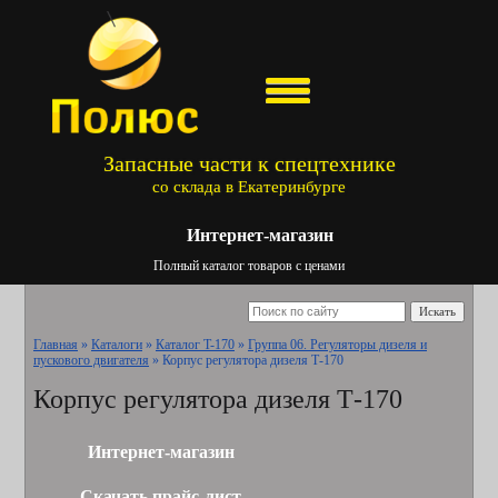
Запасные части к спецтехнике
со склада в Екатеринбурге
Интернет-магазин
Полный каталог товаров с ценами
Искать
Главная
»
Каталоги
»
Каталог T-170
»
Группа 06. Регуляторы дизеля и
пускового двигателя
»
Корпус регулятора дизеля Т-170
Корпус регулятора дизеля Т-170
Интернет-магазин
Скачать прайс-лист