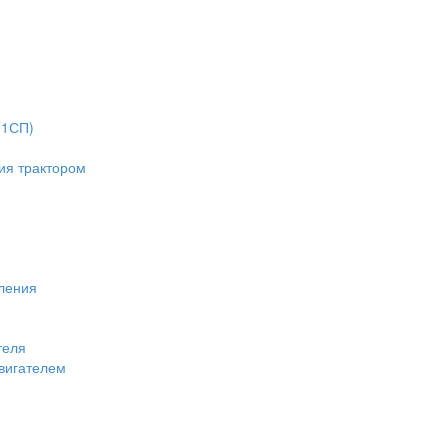
-1СП)
ия трактором
вления
теля
двигателем