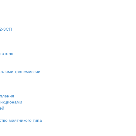
02-3СП
игателя
еталями трансмиссии
епления
рикционами
ей
ство маятникого типа