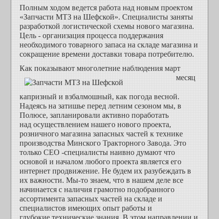
Полным ходом ведется работа над новым проектом
«Запчасти МТЗ на Шефской». Специалисты заняты
разработкой логистической схемы нового магазина.
Цель - организация процесса поддержания
необходимого товарного запаса на складе магазина и
сокращение времени доставки товара потребителю.
Как показыва
ют многолетние наблюдения март
месяц
капризный и взбалмошный, как погода весной.
Надеясь на затишье перед летним сезоном мы, в
Полюсе, запланировали активно поработать
над осуществлением нашего нового проекта,
розничного магазина запасных частей к технике
производства Минского Тракторного Завода. Это
только СЕО -специалисты наивно думают что
основой и началом любого проекта является его
интернет продвижение. Не будем их разубеждать в
их важности. Мы-то знаем, что в нашем деле все
начинается с наличия грамотно подобранного
ассортимента запасных частей на складе и
специалистов имеющих опыт работы и
глубокие технические знания. В этом направлении и