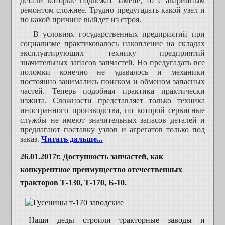
детали которые подлежат замене, то с аварийным
ремонтом сложнее. Трудно предугадать какой узел и
по какой причине выйдет из строя.
В условиях государственных предприятий при
социализме практиковалось накопление на складах
эксплуатирующих технику предприятий
значительных запасов запчастей. Но предугадать все
поломки конечно не удавалось и механики
постоянно занимались поиском и обменом запасных
частей. Теперь подобная практика практически
изжита. Сложности представляет только техника
иностранного производства, по которой сервисные
службы не имеют значительных запасов деталей и
предлагают поставку узлов и агрегатов только под
заказ.
Читать дальше...
26.01.2017г.
Доступность запчастей, как
конкурентное преимущество отечественных
тракторов Т-130, Т-170, Б-10.
Наши деды строили тракторные заводы и