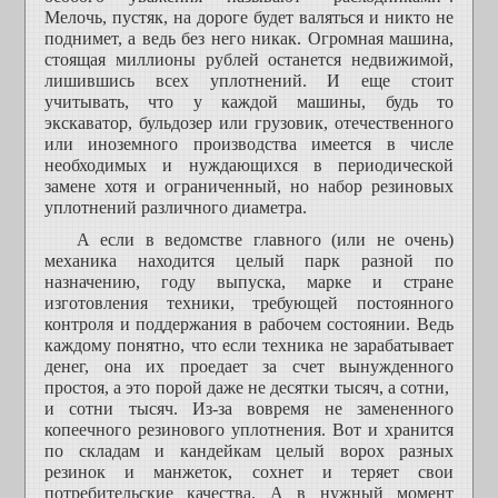
Мелочь, пустяк, на дороге будет валяться и никто не
поднимет, а ведь без него никак. Огромная машина,
стоящая миллионы рублей останется недвижимой,
лишившись всех уплотнений. И еще стоит
учитывать, что у каждой машины, будь то
экскаватор, бульдозер или грузовик, отечественного
или иноземного производства имеется в числе
необходимых и нуждающихся в периодической
замене хотя и ограниченный, но набор резиновых
уплотнений различного диаметра.
А если в ведомстве главного (или не очень)
механика находится целый парк разной по
назначению, году выпуска, марке и стране
изготовления техники, требующей постоянного
контроля и поддержания в рабочем состоянии. Ведь
каждому понятно, что если техника не зарабатывает
денег, она их проедает за счет вынужденного
простоя, а это порой даже не десятки тысяч, а сотни,
и сотни тысяч. Из-за вовремя не замененного
копеечного резинового уплотнения. Вот и хранится
по складам и кандейкам целый ворох разных
резинок и манжеток, сохнет и теряет свои
потребительские качества. А в нужный момент