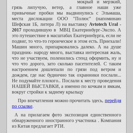
мокрый и мерзкий,
грязь липучую, ветер, а главное наши уже
привычные пробки мы выдвинулись с
Эльмаша,
места дислокации ООО "Полюс" (напоминаю
Шефская 1Б, литера Л) на выставку
Avtotech Ural -
2017
проходившую в
МВЦ Екатеринбург-Экспо. А
это путешествие в масштабах Екатеринбурга, если не
подвиг, то что-то героическое в этом есть. Приехали!
Машин много, припарковались далеко. А на душе
праздник- народу много, выставка интересная жаль,
что не участвуем, поленились стенд оформить, ну и
что что дорого, зато сколько пасетителей. С таким
настроением дошлепали по грязи под ветром и
дождем, где нас буднично так охранники послали...
Не подумайте плохого.. Послали к месту проведения
НАШЕЙ ВЫСТАВКИ, а именно по кочкам и ямкам,
вокруг стройки к заднему крыльцу
Про впечатления можно прочитать здесь,
перейдя
по ссылке
.
А на прилагаем фото экспозиция единственного
обнаруженного иностранного участника . Компания
из Китая предлагает РТИ.