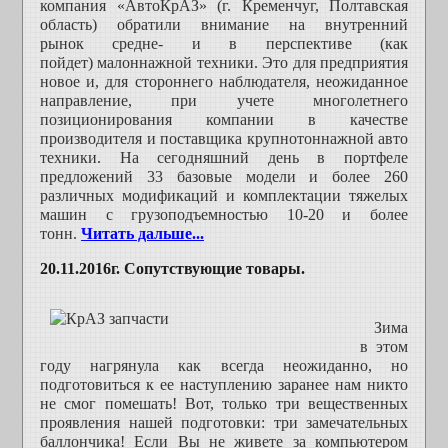
компания «АвтоКрАЗ» (г. Кременчуг, Полтавская
область) обратили внимание на внутренний
рынок
средне-
и в перспективе (как
пойдет)
малоннажной
техники. Это для предприятия
новое и, для стороннего наблюдателя, неожиданное
направление, при учете многолетнего
позиционирования компании в качестве
производителя и поставщика крупнотоннажной авто
техники. На сегодняшний день в портфеле
предложений 33 базовые модели и более 260
различных модификаций и комплектации тяжелых
машин с грузоподъемностью 10-20 и более
тонн.
Читать дальше...
20.11.2016г. Сопутствующие товары.
Зима
в этом
году нагрянула как всегда неожиданно, но
подготовиться к ее наступлению заранее нам никто
не смог помешать! Вот, только три вещественных
проявления нашей подготовки: три замечательных
баллончика! Если Вы не живете за компьютером