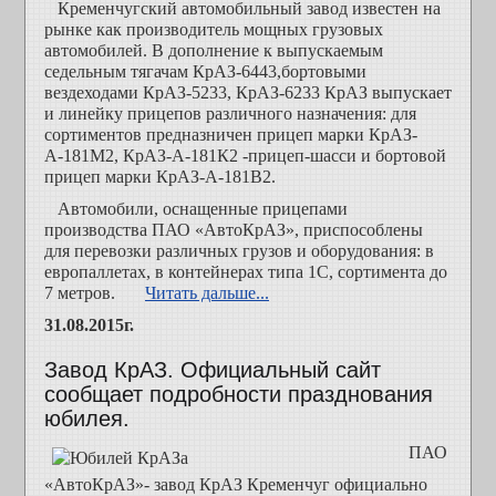
Кременчугский автомобильный завод известен на
рынке как производитель мощных грузовых
автомобилей. В дополнение к выпускаемым
седельным тягачам КрАЗ-6443,бортовыми
вездеходами КрАЗ-5233, КрАЗ-6233 КрАЗ выпускает
и линейку прицепов различного назначения: для
сортиментов предназничен прицеп марки КрАЗ-
А-181М2, КрАЗ-А-181К2 -прицеп-шасси и бортовой
прицеп марки КрАЗ-А-181В2.
Автомобили, оснащенные прицепами
производства ПАО «АвтоКрАЗ», приспособлены
для перевозки различных грузов и оборудования: в
европаллетах, в контейнерах типа 1С, сортимента до
7 метров.
Читать дальше...
31.08.2015г.
Завод КрАЗ. Официальный сайт
сообщает подробности празднования
юбилея.
ПАО
«АвтоКрАЗ»- завод КрАЗ Кременчуг официально