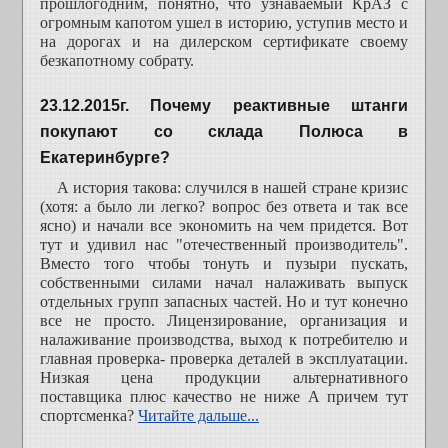
прошлогодним, понятно, что узнаваемый КрАЗ с
огромным капотом ушел в историю, уступив место и
на дорогах и на дилерском сертификате своему
безкапотному собрату.
23.12.2015г. Почему реактивные штанги
покупают со склада Полюса в
Екатеринбурге?
А история такова: случился в нашей стране кризис
(хотя: а было ли легко? вопрос без ответа и так все
ясно) и начали все экономить на чем придется. Вот
тут и удивил нас "отечественный производитель".
Вместо того чтобы тонуть и пузыри пускать,
собственными силами начал налаживать выпуск
отдельных групп запасных частей. Но и тут конечно
все не просто. Лицензирование, организация и
налаживание производства, выход к потребителю и
главная проверка- проверка деталей в эксплуатации.
Низкая цена продукции альтернативного
поставщика плюс качество не ниже А причем тут
спортсменка?
Читайте дальше...