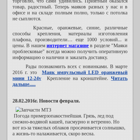
торговлю, что сами удивились. Приятный оказался
товар, радостный. Теперь маяков разных у нас и в
офисе и на складе полным полно, только с потолка
не сыплются.
Красные, оранжевые, синие, различные
способы крепления, материалы изготовления
плафона, производители… еще 1000 условий... и
цены. В нашем
интернет магазине
в разделе "Маяки
проблесковые" всегда можно получить оперативную
информацию о наличии и заказать доставку.
Рады познакомить всех с новинками. В марте
2016 г. это
Маяк импульсный LED оранжевый
мини 12-24v
Крепление на кронштейне.
Читать
дальше.....
28.02.2016г. Новости февраля.
Погода примерзопакостнейшая. Грязь, лед под
снежно-водяной кашей, пасмурно и ветренно. Но
вот из-за тяжелых облаков просачивается солнышко,
а жизнь-то налаживается, скоро весна.