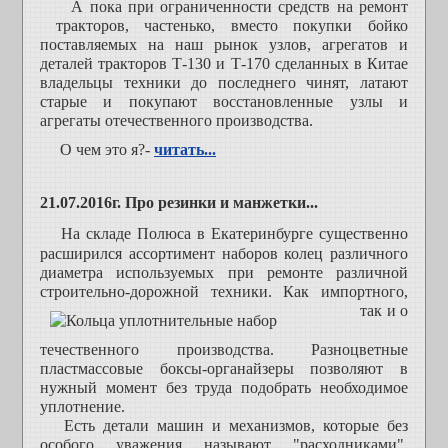
А пока при ограниченности средств на ремонт
тракторов, частенько, вместо покупки бойко
поставляемых на наш рынок узлов, агрегатов и
деталей тракторов Т-130 и Т-170 сделанных в Китае
владельцы техники до последнего чинят, латают
старые и покупают восстановленные узлы и
агрегаты отечественного производства.
О чем это я?-
читать...
21.07.2016г. Про резинки и манжетки...
На складе Полюса в Екатеринбурге существенно
расширился ассортимент наборов колец различного
диаметра используемых при ремонте различной
строительно-дорожной техники. Как импортного,
так и о
течественного производства. Разноцветные
пластмассовые боксы-органайзеры позволяют в
нужный момент без труда подобрать необходимое
уплотнение.
Есть детали машин и механизмов, которые без
особого уважения называют "расходниками".