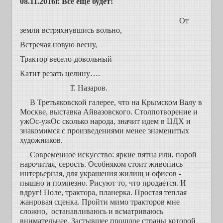
08.11.2016г. Все еще будет!
От
земли встряхнувшись вольно,
Встречая новую весну,
Трактор весело-довольный
Катит резать целину….
Т. Назаров.
В Третьяковской галерее, что на Крымском Валу в
Москве, выставка Айвазовского. Столпотворение и
ужОс-ужОс сколько народа, значит идем в ЦДХ и
знакомимся с произведениями менее знаменитых
художников.
Современное искусство: яркие пятна или, порой
нарочитая, серость. Особняком стоит живопись
интерьерная, для украшения жилищ и офисов -
пышно и помпезно. Рисуют то, что продается. И
вдруг! Поле, трактора, планерка. Простая теплая
жанровая сценка. Пройти мимо тракторов мне
сложно, останавливаюсь и всматриваюсь
внимательнее. Застывшее прошлое страны которой